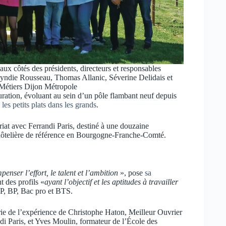
ux côtés des présidents, directeurs et responsables
yndie Rousseau, Thomas Allanic, Séverine Delidais et
Métiers Dijon Métropole
uration, évoluant au sein d’un pôle flambant neuf depuis
e
les petits plats dans les grands
.
at avec Ferrandi Paris, destiné à une douzaine
e hôtelière de référence en Bourgogne-Franche-Comté.
nser l’effort, le talent et l’ambition
», pose
sa
 des profils «
ayant l’objectif et les aptitudes à travailler
P, BP, Bac pro et BTS.
rie de l’expérience de Christophe Haton, Meilleur Ouvrier
di Paris, et Yves Moulin, formateur de l’École des