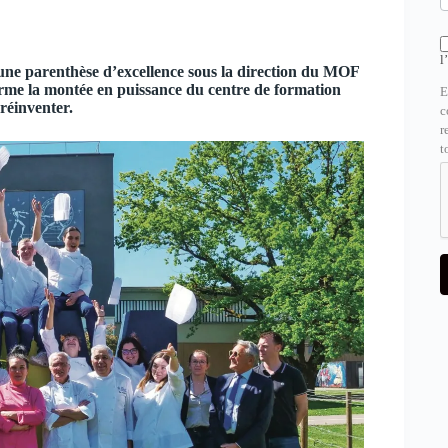
l
d’une parenthèse d’excellence sous la direction du MOF
rme la montée en puissance du centre de formation
E
 réinventer.
c
r
t