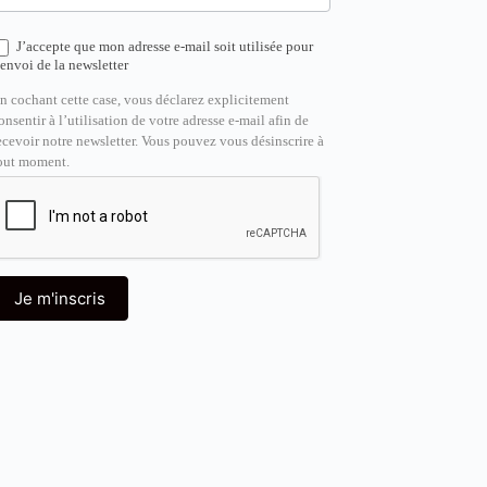
J’accepte que mon adresse e-mail soit utilisée pour
’envoi de la newsletter
n cochant cette case, vous déclarez explicitement
onsentir à l’utilisation de votre adresse e-mail afin de
ecevoir notre newsletter. Vous pouvez vous désinscrire à
out moment.
Je m'inscris