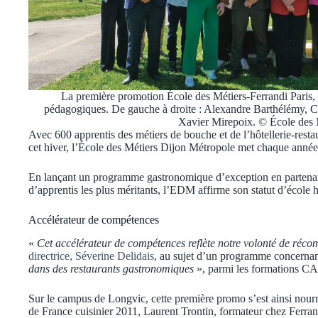
La première promotion École des Métiers-Ferrandi Paris, a
pédagogiques. De gauche à droite : Alexandre Barthélémy, C
Xavier Mirepoix. © École des 
Avec 600 apprentis des métiers de bouche et de l’hôtellerie-resta
cet hiver, l’École des Métiers Dijon Métropole met chaque anné
En lançant un programme gastronomique d’exception en partenari
d’apprentis les plus méritants, l’EDM affirme son statut d’écol
Accélérateur de compétences
«
Cet accélérateur de compétences reflète notre volonté de récompe
directrice, Séverine Delidais
, au sujet d’un programme concernant
dans des restaurants gastronomiques
», parmi les formations CA
Sur le campus de Longvic, cette première promo s’est ainsi nour
de France cuisinier 2011, Laurent Trontin, formateur chez Ferran