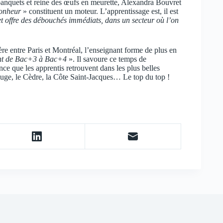
 banquets et reine des œufs en meurette, Alexandra Bouvret
bonheur
» constituent un moteur. L’apprentissage est, il est
et offre des débouchés immédiats, dans un secteur où l’on
ère entre Paris et Montréal, l’enseignant forme de plus en
nt de Bac+3 à Bac+4
». Il savoure ce temps de
ce que les apprentis retrouvent dans les plus belles
ouge, le Cèdre, la Côte Saint-Jacques… Le top du top !