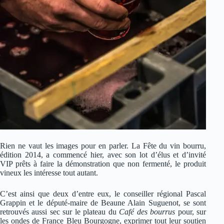
Rien ne vaut les images pour en parler. La Fête du vin bourru,
édition 2014, a commencé hier, avec son lot d’élus et d’invité
VIP prêts à faire la démonstration que non fermenté, le produit
vineux les intéresse tout autant.
C’est ainsi que deux d’entre eux, le conseiller régional Pascal
Grappin et le député-maire de Beaune Alain Suguenot, se sont
retrouvés aussi sec sur le plateau du
Café des bourrus
pour, sur
les ondes de France Bleu Bourgogne, exprimer tout leur soutien