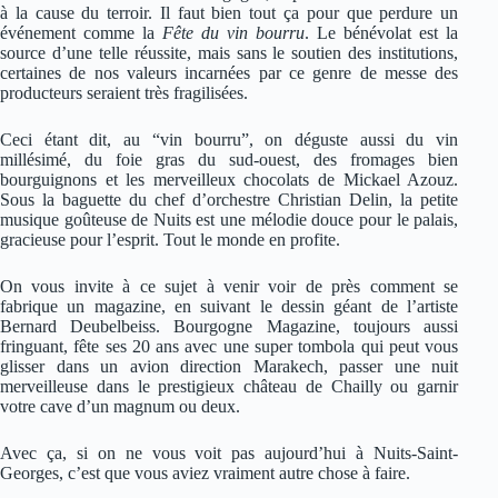
à la cause du terroir. Il faut bien tout ça pour que perdure un
événement comme la
Fête du vin bourru
. Le bénévolat est la
source d’une telle réussite, mais sans le soutien des institutions,
certaines de nos valeurs incarnées par ce genre de messe des
producteurs seraient très fragilisées.
Ceci étant dit, au “vin bourru”, on déguste aussi du vin
millésimé, du foie gras du sud-ouest, des fromages bien
bourguignons et les merveilleux chocolats de Mickael Azouz.
Sous la baguette du chef d’orchestre Christian Delin, la petite
musique goûteuse de Nuits est une mélodie douce pour le palais,
gracieuse pour l’esprit. Tout le monde en profite.
On vous invite à ce sujet à venir voir de près comment se
fabrique un magazine, en suivant le dessin géant de l’artiste
Bernard Deubelbeiss. Bourgogne Magazine, toujours aussi
fringuant, fête ses 20 ans avec une super tombola qui peut vous
glisser dans un avion direction Marakech, passer une nuit
merveilleuse dans le prestigieux château de Chailly ou garnir
votre cave d’un magnum ou deux.
Avec ça, si on ne vous voit pas aujourd’hui à Nuits-Saint-
Georges, c’est que vous aviez vraiment autre chose à faire.