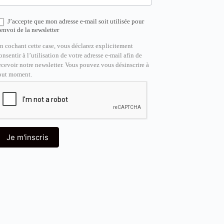
J’accepte que mon adresse e-mail soit utilisée pour
’envoi de la newsletter
n cochant cette case, vous déclarez explicitement
onsentir à l’utilisation de votre adresse e-mail afin de
ecevoir notre newsletter. Vous pouvez vous désinscrire à
out moment.
Je m'inscris