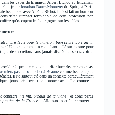
 dans les caves de la maison Albert Bichot, au lendemain
acré le jeune
Jonathan Bauer-Monneret
du Spring à Paris.
ale beaunoise avec Albéric Bichot. Il s’est fait un honneur
considérer l’impact formidable de cette profession non
iculière qu’occupent les bourgognes sur les tables.
r mesure
cuteur privilégié pour le vigneron, bien plus encore qu’un
teur.
” Un peu comme un consultant taillé sur mesure pour
 que de discrétion, sans jamais discréditer son savoir et
 procéder à quelque élection et distribuer des récompenses
 premiers pas de sommelier à Beaune
comme beaucoup de
éral. Il l’a surtout été dans un contexte particulièrement
elques jours près avec une annonce accueillie comme le
fet consacré
“le vin, produit de la vigne”
et donc partie
er protégé de la France.”
Allons-nous enfin retrouver la