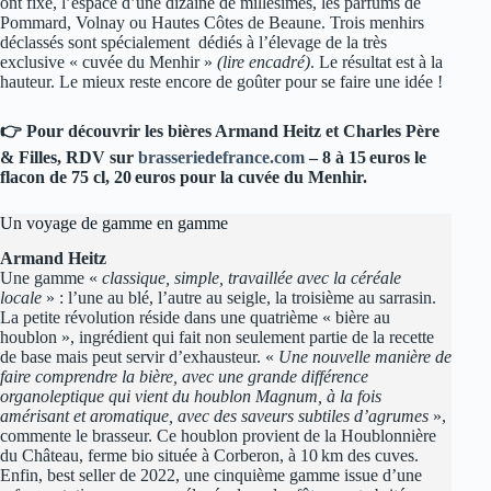
ont fixé, l’espace d’une dizaine de millésimes, les parfums de
Pommard, Volnay ou Hautes Côtes de Beaune. Trois menhirs
déclassés sont spécialement dédiés à l’élevage de la très
exclusive « cuvée du Menhir »
(lire encadré)
. Le résultat est à la
hauteur. Le mieux reste encore de goûter pour se faire une idée !
👉 Pour découvrir les bières Armand Heitz et Charles Père
& Filles, RDV sur
brasseriedefrance.com
– 8 à 15 euros le
flacon de 75 cl, 20 euros pour la cuvée du Menhir.
Un voyage de gamme en gamme
Armand Heitz
Une gamme «
classique, simple, travaillée avec la céréale
locale
» : l’une au blé, l’autre au seigle, la troisième au sarrasin.
La petite révolution réside dans une quatrième « bière au
houblon », ingrédient qui fait non seulement partie de la recette
de base mais peut servir d’exhausteur. «
Une nouvelle manière de
faire comprendre la bière, avec une grande différence
organoleptique qui vient du houblon Magnum, à la fois
amérisant et aromatique, avec des saveurs subtiles d’agrumes
»,
commente le brasseur. Ce houblon provient de la Houblonnière
du Château, ferme bio située à Corberon, à 10 km des cuves.
Enfin, best seller de 2022, une cinquième gamme issue d’une