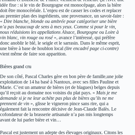
idée fixe : si le vin de Bourgogne est monocépage, alors la bière
doit être monocéréale. L’enjeu est de casser les codes et replacer
au premier plan des ingrédients, une provenance, un savoir-faire :
«
Dire blanche, blonde ou ambrée pour catégoriser une bière
n’a pas beaucoup de sens à mes yeux. Comme si pour le vin,
nous réduisions les appellations Alsace, Bourgogne ou Loire à
vin blanc, vin rouge ou rosé
», avance l’intéressé, qui préfère
donc anoblir le blé, le seigle et le sarrasin. Dans le même esprit,
une bière à base de houblon local
(lire encadré page ci-contre)
vient même de faire son apparition.
Bières grand cru
De son côté, Pascal Charles gère en bon père de famille,une jolie
exploitation de 14 ha basé à Nantoux, avec ses filles Pauline et
Marie. C’est un amateur de bières (et de blagues) belges depuis
qu’il reçoit au domaine nos voisins du plat pays. «
Mais je me
demande si je ne leur achète pas plus de bières qu’ils ne me
prennent de vin
», glisse le vigneron pince sans rire, qui a
également fait la rencontre décisive de Jean-Claude Balès. Le
cofondateur de la brasserie artisanale n’a pas mis longtemps
avant de lui parler bière et vin…
Pascal est justement un adepte des élevages originaux. Citons les