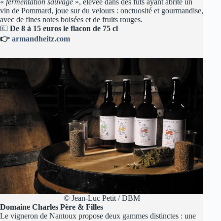
«
fermentation sauvage
», élevée dans des fûts ayant abrité un
vin de Pommard, joue sur du velours : onctuosité et gourmandise,
avec de fines notes boisées et de fruits rouges.
💶
De 8 à 15 euros le flacon de 75 cl
👉
armandheitz.com
© Jean-Luc Petit / DBM
Domaine Charles Père & Filles
Le vigneron de Nantoux propose deux gammes distinctes : une