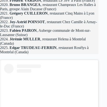
2019.
Frédéric VARDON
, restaurant Le 39V à Paris (France)
2020.
Bruno BRANGEA
, restaurant Champeaux Les Halles à
Paris, groupe Alain Ducasse (France)
2021.
Grégory CUILLERON
, restaurant Cinq Mains à Lyon
(France)
2022.
Joy-Astrid POINSOT
, restaurant Chez Camille à Arnay-
le-Duc (France)
2023.
Fabien PAIRON
, Auberge communale de Mont-sur-
Lausanne (Suisse)
2024.
Jérémie MULLER
, restaurant Helena à Montréal
(Canada)
2025.
Edgar TRUDEAU-FERRIN
, restaurant Rosélys à
Montréal (Canada)