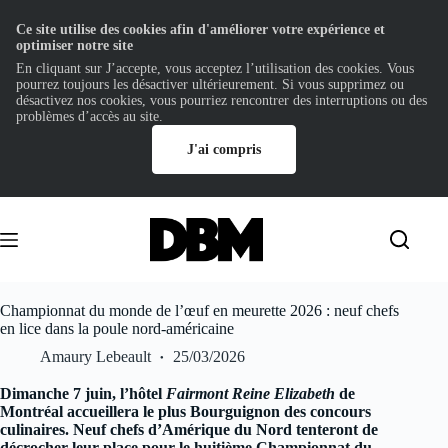
Ce site utilise des cookies afin d'améliorer votre expérience et
optimiser notre site
En cliquant sur J’accepte, vous acceptez l’utilisation des cookies. Vous
pourrez toujours les désactiver ultérieurement. Si vous supprimez ou
désactivez nos cookies, vous pourriez rencontrer des interruptions ou des
problèmes d’accès au site.
J'ai compris
Passer
au
contenu
Championnat du monde de l’œuf en meurette 2026 : neuf chefs
en lice dans la poule nord-américaine
Amaury Lebeault
25/03/2026
Dimanche 7 juin, l’hôtel
Fairmont Reine Elizabeth
de
Montréal accueillera le plus Bourguignon des concours
culinaires. Neuf chefs d’Amérique du Nord tenteront de
décrocher leur place pour le huitième Championnat du