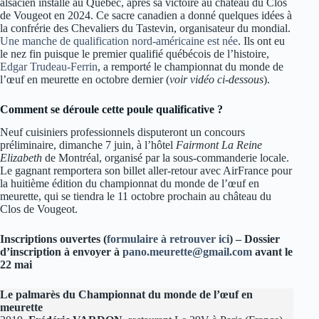
alsacien installé au Québec, après sa victoire au château du Clos
de Vougeot en 2024. Ce sacre canadien a donné quelques idées à
la confrérie des Chevaliers du Tastevin, organisateur du mondial.
Une manche de qualification nord-américaine est née
. Ils ont eu
le nez fin puisque le premier qualifié québécois de l’histoire,
Edgar Trudeau-Ferrin
, a remporté le championnat du monde de
l’œuf en meurette en octobre dernier (
voir vidéo ci-dessous
).
Comment se déroule cette poule qualificative ?
Neuf cuisiniers professionnels disputeront un concours
préliminaire, dimanche 7 juin, à l’hôtel
Fairmont La Reine
Elizabeth
de Montréal, organisé par la sous-commanderie locale.
Le gagnant remportera son billet aller-retour avec AirFrance pour
la huitième édition du championnat du monde de l’œuf en
meurette, qui se tiendra le 11 octobre prochain au château du
Clos de Vougeot.
Inscriptions ouvertes (
formulaire à retrouver ici
) – Dossier
d’inscription à envoyer à
pano.meurette@gmail.com
avant le
22 mai
Le palmarès du Championnat du monde de l’œuf en
meurette