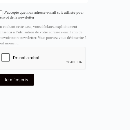
J’accepte que mon adresse e-mail soit utilisée pour
’envoi de la newsletter
n cochant cette case, vous déclarez explicitement
onsentir à l’utilisation de votre adresse e-mail afin de
ecevoir notre newsletter. Vous pouvez vous désinscrire à
out moment.
Je m'inscris