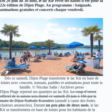
Du 20 juin au 30 août, le lac Kir revêt ses habits d’été pour la
22e édition de Dijon Plage. Au programme : baignade,
animations gratuites et concerts chaque vendredi.
Dès ce samedi, Dijon Plage transforme le lac Kir en base de
loisirs avec concerts, transats, paddles et animations pour toute la
famille. © Nicolas Salin / Archives perso
Dijon Plage reprend ses quartiers au lac Kir.
Le coup d’envoi
officiel de la saison sera donné ce samedi 20 juin à 16h par la
maire de Dijon Nathalie Koenders
(annulé à cause des fortes
chaleurs anonncées). Durant
un peu plus de deux mois
, le lac
Kir se transformera en base de loisirs pour les habitants de la