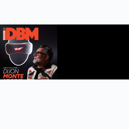
DBM n°112
été 2026
Feuilleter le magazine