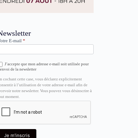
ewsletter
Newsletter
otre E-mail
*
J’accepte que mon adresse e-mail soit utilisée pour
’envoi de la newsletter
n cochant cette case, vous déclarez explicitement
onsentir à l’utilisation de votre adresse e-mail afin de
ecevoir notre newsletter. Vous pouvez vous désinscrire à
out moment.
Je m'inscris