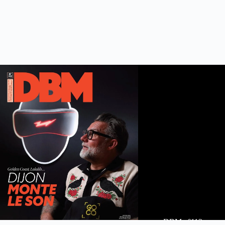
DBM n°112