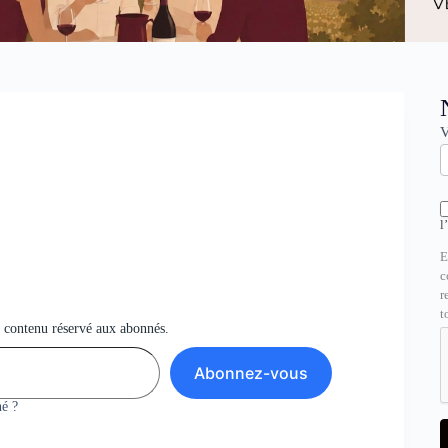
N
V
l
E
c
r
t
u contenu réservé aux abonnés.
Abonnez-vous
é ?