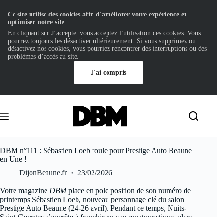
Ce site utilise des cookies afin d'améliorer votre expérience et
optimiser notre site
En cliquant sur J’accepte, vous acceptez l’utilisation des cookies. Vous
pourrez toujours les désactiver ultérieurement. Si vous supprimez ou
désactivez nos cookies, vous pourriez rencontrer des interruptions ou des
problèmes d’accès au site.
J'ai compris
Passer
au
contenu
DBM n°111 : Sébastien Loeb roule pour Prestige Auto Beaune
en Une !
DijonBeaune.fr
23/02/2026
Votre magazine
DBM
place en pole position de son numéro de
printemps Sébastien Loeb, nouveau personnage clé du salon
Prestige Auto Beaune (24-26 avril). Pendant ce temps, Nuits-
Saint-Georges s’apprête à franchir un cap œnotouristique, alors