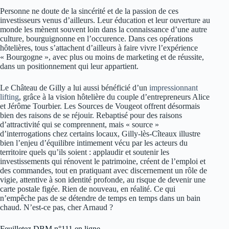
Personne ne doute de la sincérité et de la passion de ces
investisseurs venus d’ailleurs. Leur éducation et leur ouverture au
monde les mènent souvent loin dans la connaissance d’une autre
culture, bourguignonne en l’occurence. Dans ces opérations
hôtelières, tous s’attachent d’ailleurs à faire vivre l’expérience
« Bourgogne », avec plus ou moins de marketing et de réussite,
dans un positionnement qui leur appartient.
Le Château de Gilly a lui aussi bénéficié d’un
impressionnant
lifting
, grâce à la vision hôtelière du couple d’entrepreneurs Alice
et Jérôme Tourbier. Les Sources de Vougeot offrent désormais
bien des raisons de se réjouir. Rebaptisé pour des raisons
d’attractivité qui se comprennent, mais « source »
d’interrogations chez certains locaux, Gilly-lès-Cîteaux illustre
bien l’enjeu d’équilibre intimement vécu par les acteurs du
territoire quels qu’ils soient : applaudir et soutenir les
investissements qui rénovent le patrimoine, créent de l’emploi et
des commandes, tout en pratiquant avec discernement un rôle de
vigie, attentive à son identité profonde, au risque de devenir une
carte postale figée. Rien de nouveau, en réalité. Ce qui
n’empêche pas de se détendre de temps en temps dans un bain
chaud. N’est-ce pas, cher Arnaud ?
Feuilletez DBM n°111 en ligne