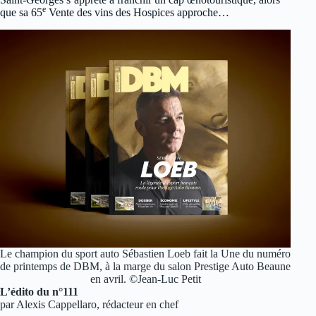
e
que sa 65
Vente des vins des Hospices approche…
Le champion du sport auto Sébastien Loeb fait la Une du numéro
de printemps de DBM, à la marge du salon Prestige Auto Beaune
en avril. ©Jean-Luc Petit
L’édito du n°111
par Alexis Cappellaro, rédacteur en chef