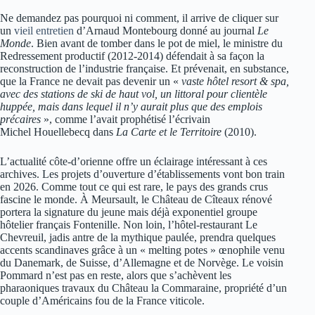
Ne demandez pas pourquoi ni comment, il arrive de cliquer sur
un
vieil entretien
d’Arnaud Montebourg donné au journal
Le
Monde
. Bien avant de tomber dans le pot de miel, le ministre du
Redressement productif (2012-2014) défendait à sa façon la
reconstruction de l’industrie française. Et prévenait, en substance,
que la France ne devait pas devenir un «
vaste hôtel resort & spa,
avec des stations de ski de haut vol, un littoral pour clientèle
huppée, mais dans lequel il n’y aurait plus que des emplois
précaires
», comme l’avait prophétisé l’écrivain
Michel Houellebecq dans
La Carte et le Territoire
(2010).
L’actualité côte-d’orienne offre un éclairage intéressant à ces
archives. Les projets d’ouverture d’établissements vont bon train
en 2026. Comme tout ce qui est rare, le pays des grands crus
fascine le monde. À Meursault, le Château de Cîteaux rénové
portera la signature du jeune mais déjà exponentiel groupe
hôtelier français Fontenille. Non loin, l’hôtel-restaurant Le
Chevreuil, jadis antre de la mythique paulée, prendra quelques
accents scandinaves grâce à un « melting potes » œnophile venu
du Danemark, de Suisse, d’Allemagne et de Norvège. Le voisin
Pommard n’est pas en reste, alors que s’achèvent les
pharaoniques travaux du Château la Commaraine, propriété d’un
couple d’Américains fou de la France viticole.