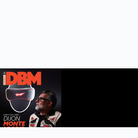
DBM n°112