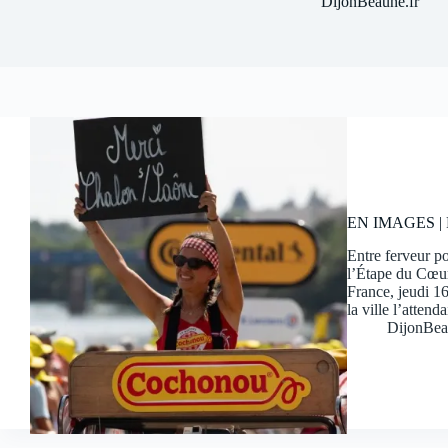
DijonBeaune.fr
EN IMAGES | Re
Entre ferveur po
l’Étape du Cœur
France, jeudi 16
la ville l’atten
DijonBea