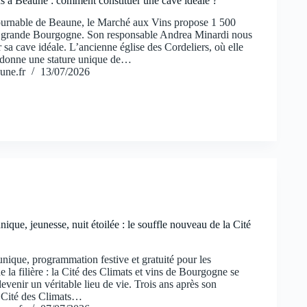
 à Beaune : comment constituer une cave idéale ?
urnable de Beaune, le Marché aux Vins propose 1 500
a grande Bourgogne. Son responsable Andrea Minardi nous
 sa cave idéale. L’ancienne église des Cordeliers, où elle
ui donne une stature unique de…
une.fr
13/07/2026
nique, jeunesse, nuit étoilée : le souffle nouveau de la Cité
nique, programmation festive et gratuité pour les
e la filière : la Cité des Climats et vins de Bourgogne se
evenir un véritable lieu de vie. Trois ans après son
a Cité des Climats…