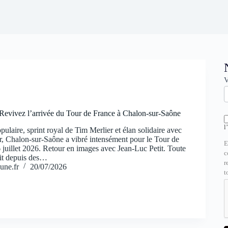
N
V
vivez l’arrivée du Tour de France à Chalon-sur-Saône
l
pulaire, sprint royal de Tim Merlier et élan solidaire avec
, Chalon-sur-Saône a vibré intensément pour le Tour de
E
 juillet 2026. Retour en images avec Jean-Luc Petit. Toute
c
dait depuis des…
r
une.fr
20/07/2026
t