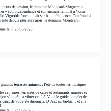
rumeurs de cession, le domaine Mongeard-Mugneret a
rmer « son indépendance et son ancrage familial à Vosne-
o Vignoble fonctionnait sur haute fréquence. Confronté à
vente depuis plusieurs mois, le domaine Mongeard-
une.fr
25/06/2026
gratuits, terrasses animées : l’été de toutes les musiques
les semaines, terrasses de cafés et restaurants animées et
on s’apprête à vibrer cet été. Voici le guide complet des
icaux de votre été dijonnais. D’Jazz au Jardin… et à la
al…
une.fr
24/06/2026