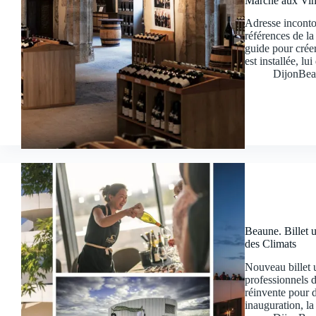
Marché aux Vins
Adresse inconto
références de l
guide pour créer
est installée, l
DijonBea
Beaune. Billet u
des Climats
Nouveau billet u
professionnels d
réinvente pour d
inauguration, l