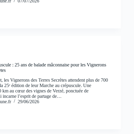
une.fr
07/07/2026
scule : 25 ans de balade mâconnaise pour les Vignerons
tes
t, les Vignerons des Terres Secrètes attendent plus de 700
la 25ᵉ édition de leur Marche au crépuscule. Une
 km au cœur des vignes de Verzé, ponctuée de
i incarne l’esprit de partage de…
une.fr
29/06/2026