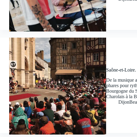
Saône-et-Loire.
De la musique a
phares pour ryt
Bourgogne du S
Charolais à la 
DijonBea