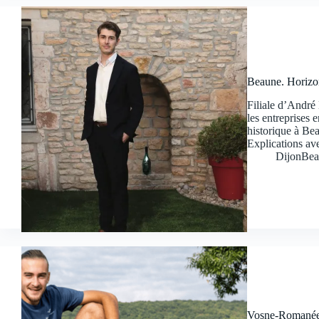
Beaune. Horizon
Filiale d’André
les entreprises 
historique à Bea
Explications av
DijonBea
Vosne-Romanée.