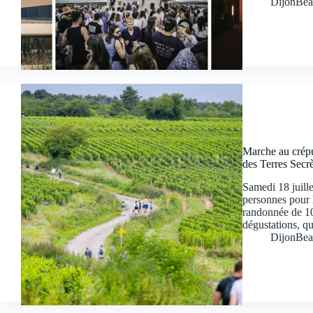
DijonBea
Marche au crépu
des Terres Secrè
Samedi 18 juille
personnes pour 
randonnée de 10
dégustations, qu
DijonBea