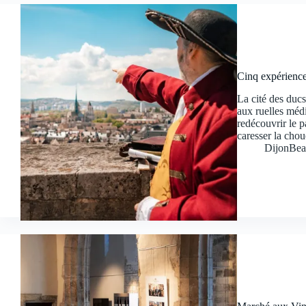
Cinq expériences
La cité des ducs
aux ruelles médi
redécouvrir le p
caresser la cho
DijonBea