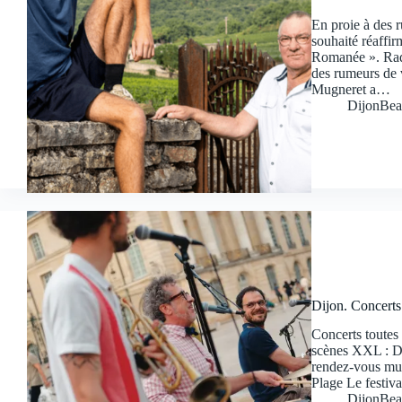
En proie à des 
souhaité réaffi
Romanée ». Radi
des rumeurs de 
Mugneret a…
DijonBea
Dijon. Concerts 
Concerts toutes 
scènes XXL : Dij
rendez-vous mus
Plage Le festiv
DijonBea