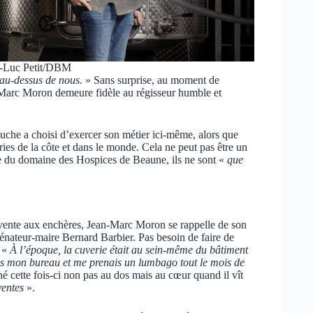
-Luc Petit/DBM
t au-dessus de nous.
» Sans surprise, au moment de
-Marc Moron demeure fidèle au régisseur humble et
uche a choisi d’exercer son métier ici-même, alors que
eries de la côte et dans le monde. Cela ne peut pas être un
du domaine des Hospices de Beaune, ils ne sont «
que
 vente aux enchères, Jean-Marc Moron se rappelle de son
 sénateur-maire Bernard Barbier. Pas besoin de faire de
: «
À l’époque, la cuverie était au sein-même du bâtiment
uis mon bureau et me prenais un lumbago tout le mois de
hé cette fois-ci non pas au dos mais au cœur quand il vît
ventes
».