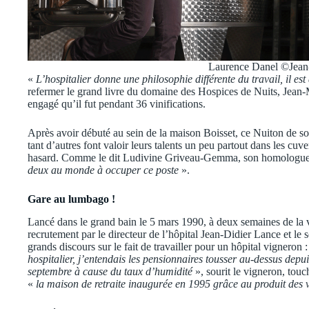
Laurence Danel ©Jean
«
L’hospitalier donne une philosophie différente du travail, il es
refermer le grand livre du domaine des Hospices de Nuits, Jean
engagé qu’il fut pendant 36 vinifications.
Après avoir débuté au sein de la maison Boisset, ce Nuiton de so
tant d’autres font valoir leurs talents un peu partout dans les cuv
hasard. Comme le dit Ludivine Griveau-Gemma, son homologue 
deux au monde à occuper ce poste
».
Gare au lumbago !
Lancé dans le grand bain le 5 mars 1990, à deux semaines de la
recrutement par le directeur de l’hôpital Jean-Didier Lance et le
grands discours sur le fait de travailler pour un hôpital vigneron 
hospitalier, j’entendais les pensionnaires tousser au-dessus dep
septembre à cause du taux d’humidité
», sourit le vigneron, touc
«
la maison de retraite inaugurée en 1995 grâce au produit des 