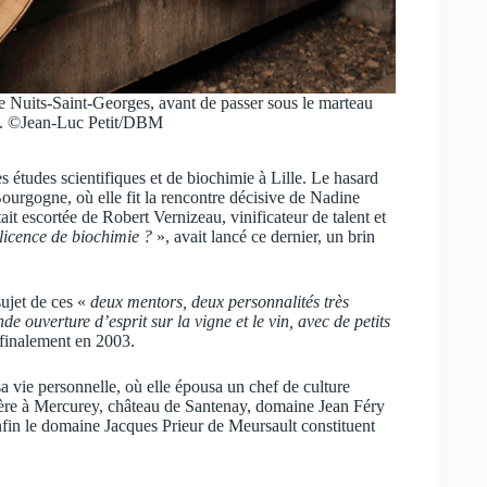
 Nuits-Saint-Georges, avant de passer sous le marteau
s. ©Jean-Luc Petit/DBM
es études scientifiques et de biochimie à Lille. Le hasard
Bourgogne, où elle fit la rencontre décisive de Nadine
 escortée de Robert Vernizeau, vinificateur de talent et
 licence de biochimie ?
», avait lancé ce dernier, un brin
sujet de ces «
deux mentors, deux personnalités très
de ouverture d’esprit sur la vigne et le vin, avec de petits
finalement en 2003.
a vie personnelle, où elle épousa un chef de culture
ère à Mercurey, château de Santenay, domaine Jean Féry
in le domaine Jacques Prieur de Meursault constituent