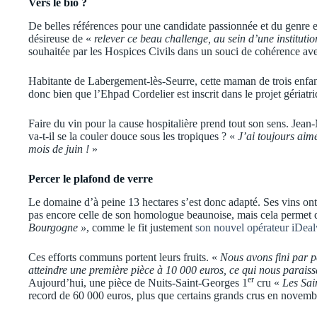
Vers le bio ?
De belles références pour une candidate passionnée et du genre e
désireuse de «
relever ce beau challenge, au sein d’une instituti
souhaitée par les Hospices Civils dans un souci de cohérence av
Habitante de Labergement-lès-Seurre, cette maman de trois enfant
donc bien que l’Ehpad Cordelier est inscrit dans le projet gériatr
Faire du vin pour la cause hospitalière prend tout son sens. Jean-M
va-t-il se la couler douce sous les tropiques ? «
J’ai toujours aimé
mois de juin !
»
Percer le plafond de verre
Le domaine d’à peine 13 hectares s’est donc adapté. Ses vins ont l
pas encore celle de son homologue beaunoise, mais cela permet d
Bourgogne »
, comme le fit justement
son nouvel opérateur iDea
Ces efforts communs portent leurs fruits. «
Nous avons fini par p
atteindre une première pièce à 10 000 euros, ce qui nous parais
er
Aujourd’hui, une pièce de Nuits-Saint-Georges 1
cru «
Les Sai
record de 60 000 euros, plus que certains grands crus en novem