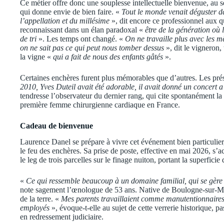
Ce métier offre donc une souplesse intellectuelle bienvenue, au se
qui donne envie de bien faire. «
Tout le monde venait déguster d
l’appellation et du millésime
», dit encore ce professionnel aux q
reconnaissant dans un élan paradoxal «
être de la génération où 
de tri
». Les temps ont changé. «
On ne travaille plus avec les mê
on ne sait pas ce qui peut nous tomber dessus
», dit le vigneron, 
la vigne «
qui a fait de nous des enfants gâtés
».
Certaines enchères furent plus mémorables que d’autres. Les pré
2010, Yves Duteil avait été adorable, il avait donné un concert 
tendresse l’observateur du dernier rang, qui cite spontanément l
première femme chirurgienne cardiaque en France.
Cadeau de bienvenue
Laurence Danel se prépare à vivre cet événement bien particulier, o
le feu des enchères. Sa prise de poste, effective en mai 2026, s
le leg de trois parcelles sur le finage nuiton, portant la superfic
«
Ce qui ressemble beaucoup à un domaine familial, qui se gère
note sagement l’œnologue de 53 ans. Native de Boulogne-sur-Mer, c
de la terre. «
Mes parents travaillaient comme manutentionnaires à 
employés
», évoque-t-elle au sujet de cette verrerie historique,
en redressement judiciaire.