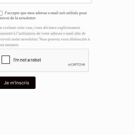
J’accepte que mon adresse e-mail soit utilisée pour
’envoi de la newsletter
n cochant cette case, vous déclarez explicitement
onsentir à l’utilisation de votre adresse e-mail afin de
ecevoir notre newsletter. Vous pouvez vous désinscrire à
out moment.
Je m'inscris