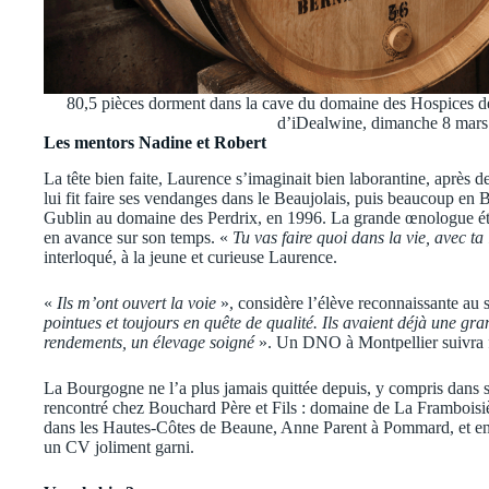
80,5 pièces dorment dans la cave du domaine des Hospices de
d’iDealwine, dimanche 8 mar
Les mentors Nadine et Robert
La tête bien faite, Laurence s’imaginait bien laborantine, après d
lui fit faire ses vendanges dans le Beaujolais, puis beaucoup en 
Gublin au domaine des Perdrix, en 1996. La grande œnologue était
en avance sur son temps. «
Tu vas faire quoi dans la vie, avec ta
interloqué, à la jeune et curieuse Laurence.
«
Ils m’ont ouvert la voie
», considère l’élève reconnaissante au 
pointues et toujours en quête de qualité. Ils avaient déjà une gran
rendements, un élevage soigné
». Un DNO à Montpellier suivra 
La Bourgogne ne l’a plus jamais quittée depuis, y compris dans s
rencontré chez Bouchard Père et Fils : domaine de La Framboisi
dans les Hautes-Côtes de Beaune, Anne Parent à Pommard, et enf
un CV joliment garni.