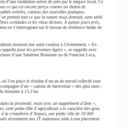
in d’une institution suivie de près par le négoce local. Ce
ans ce qui est encore perçu comme un étalon de
ualités avérées, curieux des nouvelles pratiques,
l’on prenait tout ce que la nature nous donnait, sans table
mes certitudes et les vieux dictons. À quinze jours près,
tout en s’interrogeant sur le niveau de résilience limite de
sidents donnent une autre couleur à l’événement. «
En
a cappella pour les personnes âgées
», se rappelle avec
a classe d’une Sandrine Bonnaire ou de Francine Leca,
ù l’on place le résultat d’un an de travail collectif sous
’accompagne d’un « cadeau de bienvenue » des plus rares :
ie du domaine à 13,3 ha.
 dans la proximité, mais avec un supplément d’âme
»,
ette petite-fille d’agriculteurs a le caractère des gens
la cristallerie d’Arques, une petite ville de 10 000
 passée récemment aux JT nationaux suite à son placement