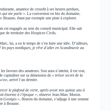
ndurante, amatrice de crossfit à ses heures perdues,
on qui me parle
». La conversion en bio du domaine,
ec Beaune, étant par exemple une piste à explorer.
s est engagée au sein du conseil municipal. Elle sait
ique de territoire des Hospices Civils.
arc, lui, a eu le temps de s’en faire une idée. D’ailleurs,
 les pays nordiques, je rêve d’aller en Scandinavie au
es faveurs des amateurs. Son aura n’atteint, il est vrai,
e capitaliser sur sa dimension de
« trésor secret de la
lwine
, arrivé l’an dernier.
ercer le plafond de verre, après avoir mis quinze ans à
sait énorme à l’époque
», observe Jean-Marc Moron.
nt-Georges
», fleuron du domaine, s’adjuge à une somme
bre à Beaune.