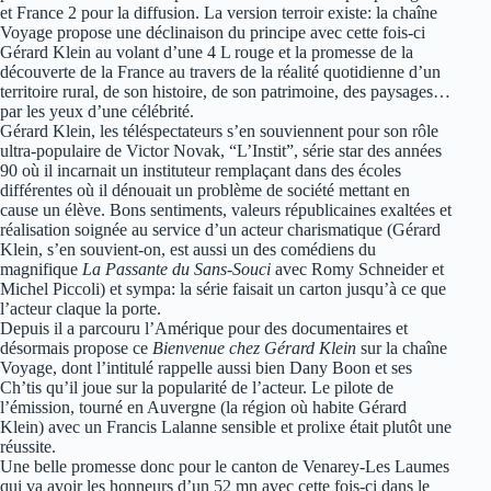
et France 2 pour la diffusion. La version terroir existe: la chaîne
Voyage propose une déclinaison du principe avec cette fois-ci
Gérard Klein au volant d’une 4 L rouge et la promesse de la
découverte de la France au travers de la réalité quotidienne d’un
territoire rural, de son histoire, de son patrimoine, des paysages…
par les yeux d’une célébrité.
Gérard Klein, les téléspectateurs s’en souviennent pour son rôle
ultra-populaire de Victor Novak, “L’Instit”, série star des années
90 où il incarnait un instituteur remplaçant dans des écoles
différentes où il dénouait un problème de société mettant en
cause un élève. Bons sentiments, valeurs républicaines exaltées et
réalisation soignée au service d’un acteur charismatique (Gérard
Klein, s’en souvient-on, est aussi un des comédiens du
magnifique
La Passante du Sans-Souci
avec Romy Schneider et
Michel Piccoli) et sympa: la série faisait un carton jusqu’à ce que
l’acteur claque la porte.
Depuis il a parcouru l’Amérique pour des documentaires et
désormais propose ce
Bienvenue chez Gérard Klein
sur la chaîne
Voyage, dont l’intitulé rappelle aussi bien Dany Boon et ses
Ch’tis qu’il joue sur la popularité de l’acteur. Le pilote de
l’émission, tourné en Auvergne (la région où habite Gérard
Klein) avec un Francis Lalanne sensible et prolixe était plutôt une
réussite.
Une belle promesse donc pour le canton de Venarey-Les Laumes
qui va avoir les honneurs d’un 52 mn avec cette fois-ci dans le