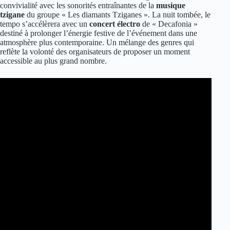
convivialité avec les sonorités entraînantes de la
musique
tzigane
du groupe « Les diamants Tziganes ». La nuit tombée, le
tempo s’accélèrera avec un
concert électro
de « Decafonia »
destiné à prolonger l’énergie festive de l’événement dans une
atmosphère plus contemporaine. Un mélange des genres qui
reflète la volonté des organisateurs de proposer un moment
accessible au plus grand nombre.