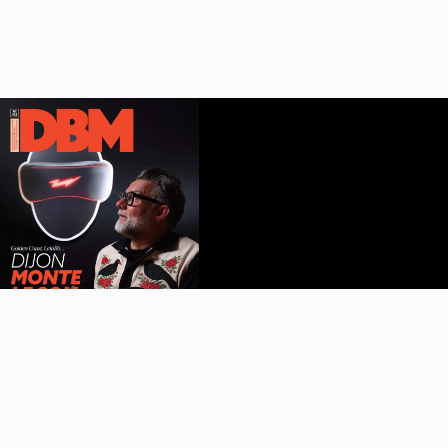
DBM n°112
été 2026
Feuilleter le magazine