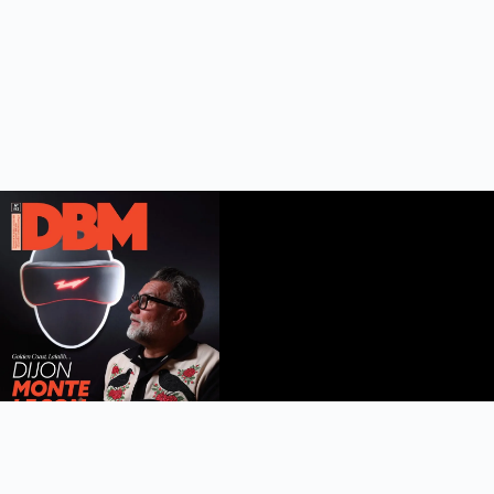
DBM n°112
été 2026
Feuilleter le magazine