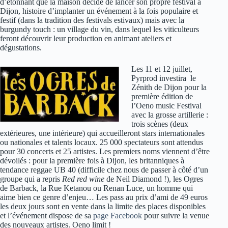
d’étonnant que la maison décide de lancer son propre festival à
Dijon, histoire d’implanter un événement à la fois populaire et
festif (dans la tradition des festivals estivaux) mais avec la
burgundy touch : un village du vin, dans lequel les viticulteurs
feront découvrir leur production en animant ateliers et
dégustations.
Les 11 et 12 juillet,
Pyrprod investira le
Zénith de Dijon pour la
première édition de
l’Oeno music Festival
avec la grosse artillerie :
trois scènes (deux
extérieures, une intérieure) qui accueilleront stars internationales
ou nationales et talents locaux. 25 000 spectateurs sont attendus
pour 30 concerts et 25 artistes. Les premiers noms viennent d’être
dévoilés : pour la première fois à Dijon, les britanniques à
tendance reggae UB 40 (difficile chez nous de passer à côté d’un
groupe qui a repris
Red red wine
de Neil Diamond !), les Ogres
de Barback, la Rue Ketanou ou Renan Luce, un homme qui
aime bien ce genre d’enjeu… Les pass au prix d’ami de 49 euros
les deux jours sont en vente dans la limite des places disponibles
et l’événement dispose de sa
page Facebook
pour suivre la venue
des nouveaux artistes. Oeno limit !