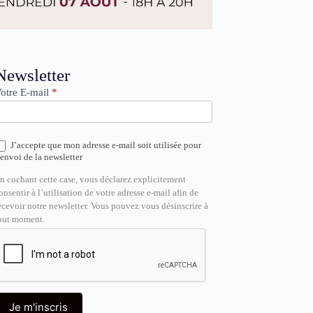
ewsletter
Newsletter
otre E-mail
*
J’accepte que mon adresse e-mail soit utilisée pour
’envoi de la newsletter
n cochant cette case, vous déclarez explicitement
onsentir à l’utilisation de votre adresse e-mail afin de
ecevoir notre newsletter. Vous pouvez vous désinscrire à
out moment.
Je m'inscris