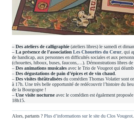
– Des ateliers de calligraphie
(ateliers libres) le samedi et dima
–
La présence de l’association
Les Chouettes du Cœur
, qui 
de handicap, aux personnes en difficultés sociales et aux personnes
(chouettes, hiboux, buses, faucons,…). Démonstrations libres de
–
Des animations musicales
avec le Trio de Vougeot qui déambu
–
Des dégustations de pain d’épices et de vin chaud
.
–
Des visites théâtralisées
du comédien Thomas Volatier sont org
à 17h. Une très belle opportunité de redécouvrir l’histoire du l
de la Bourgogne !
–
Une visite nocturne
avec le comédien est également proposée
18h15.
Alors, partants ?
Plus d’informations sur le site du Clos Vougeot
.