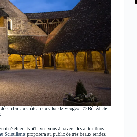
 11 décembre au château du Clos de Vougeot. © Bénédicte
e
ot célèbrera Noël avec vous à travers des animations
au Scintillants
proposera au public de très beaux rendez-