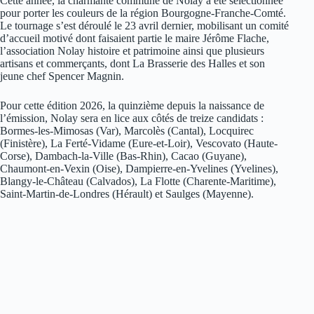
Cette année, la charmante commune de Nolay a été sélectionnée
pour porter les couleurs de la région Bourgogne-Franche-Comté.
Le tournage s’est déroulé le 23 avril dernier, mobilisant un comité
d’accueil motivé dont faisaient partie le maire Jérôme Flache,
l’association Nolay histoire et patrimoine ainsi que plusieurs
artisans et commerçants, dont La Brasserie des Halles et son
jeune chef Spencer Magnin.
Pour cette édition 2026, la quinzième depuis la naissance de
l’émission, Nolay sera en lice aux côtés de treize candidats :
Bormes-les-Mimosas (Var), Marcolès (Cantal), Locquirec
(Finistère), La Ferté-Vidame (Eure-et-Loir), Vescovato (Haute-
Corse), Dambach-la-Ville (Bas-Rhin), Cacao (Guyane),
Chaumont-en-Vexin (Oise), Dampierre-en-Yvelines (Yvelines),
Blangy-le-Château (Calvados), La Flotte (Charente-Maritime),
Saint-Martin-de-Londres (Hérault) et Saulges (Mayenne).