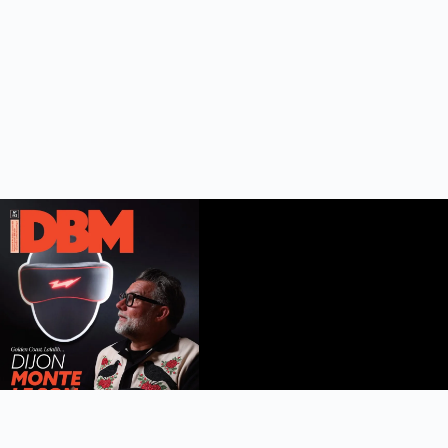
DBM n°112
été 2026