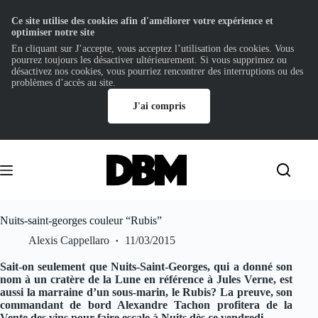
Ce site utilise des cookies afin d'améliorer votre expérience et
optimiser notre site
En cliquant sur J’accepte, vous acceptez l’utilisation des cookies. Vous
pourrez toujours les désactiver ultérieurement. Si vous supprimez ou
désactivez nos cookies, vous pourriez rencontrer des interruptions ou des
problèmes d’accès au site.
J'ai compris
Passer
au
contenu
Nuits-saint-georges couleur “Rubis”
Alexis Cappellaro
11/03/2015
Sait-on seulement que Nuits-Saint-Georges, qui a donné son
nom à un cratère de la Lune en référence à Jules Verne, est
aussi la marraine d’un sous-marin, le Rubis? La preuve, son
commandant de bord Alexandre Tachon profitera de la
Vente des vins pour faire escale à Nuits dès ce vendredi.