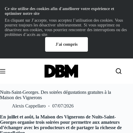
Ce site utilise des cookies afin d'améliorer votre expérience et
optimiser notre site
En cliquant sur J’accepte, vous acceptez l’utilisation des cookies. Vous
pourrez toujours les désactiver ultérieurement. Si vous supprimez ou
désactivez nos cookies, vous pourriez rencontrer des interruptions ou des
problèmes d’accès au site.
J'ai compris
Passer
au
contenu
Nuits-Saint-Georges. Des soirées dégustations gratuites à la
Maison des Vignerons
Alexis Cappellaro
07/07/2026
En juillet et août, la Maison des Vignerons de Nuits-Saint-
Georges organise trois soirées pour permettre aux amateurs
d’échanger avec les producteurs et de partager la richesse de
l’appellation.