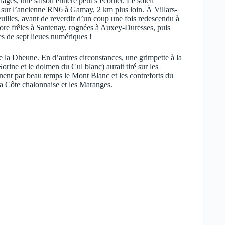
llages, une saison entière peut s’écouler. Le soleil
ie sur l’ancienne RN6 à Gamay, 2 km plus loin. À Villars-
euilles, avant de reverdir d’un coup une fois redescendu à
re frêles à Santenay, rognées à Auxey-Duresses, puis
s de sept lieues numériques !
 de la Dheune. En d’autres circonstances, une grimpette à la
Sorine et le dolmen du Cul blanc) aurait tiré sur les
inent par beau temps le Mont Blanc et les contreforts du
a Côte chalonnaise et les Maranges.