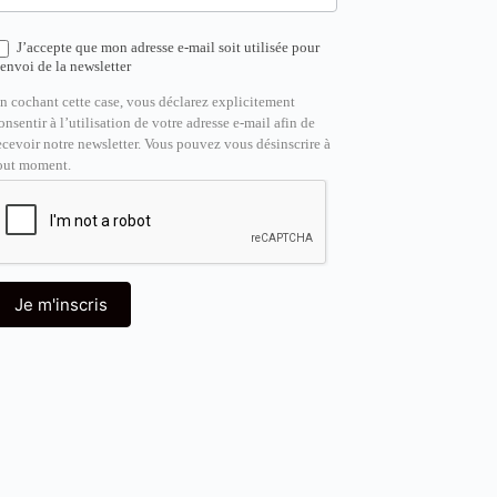
J’accepte que mon adresse e-mail soit utilisée pour
’envoi de la newsletter
n cochant cette case, vous déclarez explicitement
onsentir à l’utilisation de votre adresse e-mail afin de
ecevoir notre newsletter. Vous pouvez vous désinscrire à
out moment.
Je m'inscris