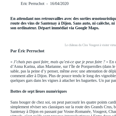
Eric Perruchot
16/04/2020
En attendant nos retrouvailles avec des sorties œnotouristiq
route des vins de Santenay à Dijon. Sans auto, ni calèche, ni 
son ordinateur. Départ immédiat via Google Maps.
Le château du Clos Vougeot à visiter vir
Par Éric Perruchot
«
J’chais pas quoi faire, mais qu’est-ce que je peux faire ?
» En c
d’Anna Karina, alias Marianne, sur l’île de Porquerolles (dans le
sable, pas la peine d’y penser, même avec une attestation de dé
comment aller à Dijon. Plus de pouce tendu le long des vignoble
quelques gars dans les vignes à attacher les baguettes. Un par par
Bottes de sept lieues numériques
Sans bouger de chez soi, on peut parcourir les quatre points ca
simplement réviser ses classiques sur la route des Grands Crus,
Santenay à Dijon en passant par Vosne-Romanée, Vougeot, Ch