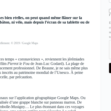
l
ues bien réelles, on peut quand même flâner sur la
bâton, ni vélo, mais depuis l’écran de sa tablette ou de
E
c
r
t
tuellement. © 2019 / Google Maps
es temps « coronavicieux », reviennent les jérémiades
 film
Pierrot le Fou
de Jean-Luc Godard). La plage de
placement professionnel. De Beaune, je ne sais même plus
s inscrits au patrimoine mondial de l’Unesco. À peine
celle, par précaution.
rdinaux sur l’application géographique Google Maps. Ou
 balisée d’une grappe blanche sur panneau marron. De
ambolle-Musigny… Le plus étonnant dans ces voyages