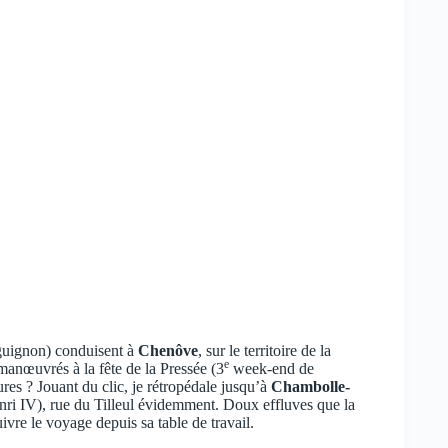
urguignon) conduisent à
Chenôve
, sur le territoire de la
e
anœuvrés à la fête de la Pressée (3
week-end de
res ? Jouant du clic, je rétropédale jusqu’à
Chambolle-
nri IV), rue du Tilleul évidemment. Doux effluves que la
re le voyage depuis sa table de travail.