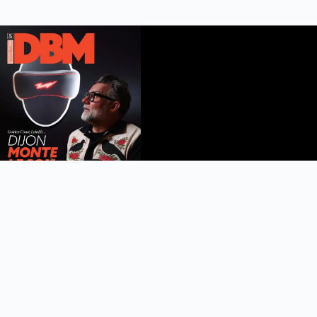
DBM n°112
été 2026
Feuilleter le magazine
Copyright © 2022 DijonBeaune.fr