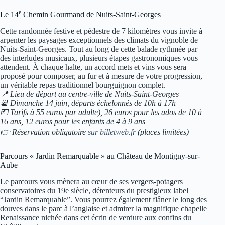
e
Le 14
Chemin Gourmand de Nuits-Saint-Georges
Cette randonnée festive et pédestre de 7 kilomètres vous invite à
arpenter les paysages exceptionnels des climats du vignoble de
Nuits-Saint-Georges. Tout au long de cette balade rythmée par
des interludes musicaux, plusieurs étapes gastronomiques vous
attendent. À chaque halte, un accord mets et vins vous sera
proposé pour composer, au fur et à mesure de votre progression,
un véritable repas traditionnel bourguignon complet.
📍 Lieu de départ au centre-ville de Nuits-Saint-Georges
📆 Dimanche 14 juin, départs échelonnés de 10h à 17h
💶 Tarifs à 55 euros par adulte), 26 euros pour les ados de 10 à
16 ans, 12 euros pour les enfants de 4 à 9 ans
👉 Réservation obligatoire
sur billetweb.fr
(places limitées)
Parcours « Jardin Remarquable » au Château de Montigny-sur-
Aube
Le parcours vous mènera au cœur de ses vergers-potagers
conservatoires du 19e siècle, détenteurs du prestigieux label
“Jardin Remarquable”. Vous pourrez également flâner le long des
douves dans le parc à l’anglaise et admirer la magnifique chapelle
Renaissance nichée dans cet écrin de verdure aux confins du