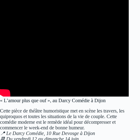
« L’amour plus que ouf », au Darcy Comédie à Dijon
Cette pièce de théâtre humoristique met en scène les travers, les
quiproquos et toutes les situations de la vie de couple. Cette
comédie moderne est le remède idéal pour décompresser et
commencer le week-end de bonne humeur.
📍 Le Darcy Comédie, 10 Rue Devosge à Dijon
📆 Du vendredi 12 au dimanche 14 juin