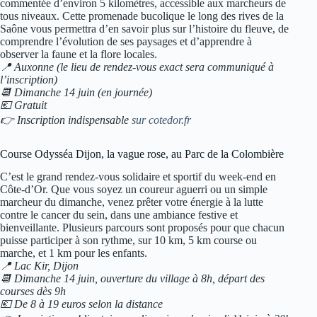
commentée d’environ 5 kilomètres, accessible aux marcheurs de
tous niveaux. Cette promenade bucolique le long des rives de la
Saône vous permettra d’en savoir plus sur l’histoire du fleuve, de
comprendre l’évolution de ses paysages et d’apprendre à
observer la faune et la flore locales.
📍 Auxonne (le lieu de rendez-vous exact sera communiqué à
l’inscription)
📆 Dimanche 14 juin (en journée)
💶 Gratuit
👉 Inscription indispensable
sur cotedor.fr
Course Odysséa Dijon, la vague rose, au Parc de la Colombière
C’est le grand rendez-vous solidaire et sportif du week-end en
Côte-d’Or. Que vous soyez un coureur aguerri ou un simple
marcheur du dimanche, venez prêter votre énergie à la lutte
contre le cancer du sein, dans une ambiance festive et
bienveillante. Plusieurs parcours sont proposés pour que chacun
puisse participer à son rythme, sur 10 km, 5 km course ou
marche, et 1 km pour les enfants.
📍 Lac Kir, Dijon
📆 Dimanche 14 juin, ouverture du village à 8h, départ des
courses dès 9h
💶 De 8 à 19 euros selon la distance