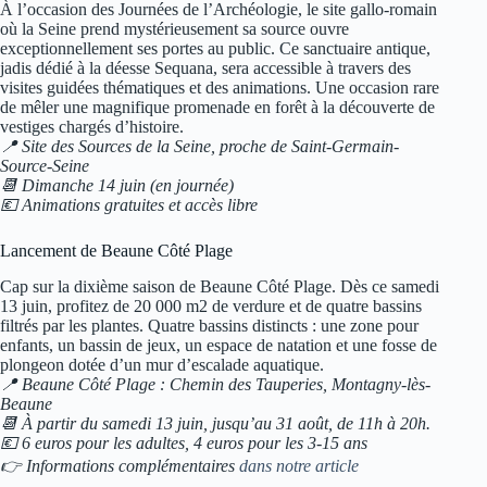
À l’occasion des Journées de l’Archéologie, le site gallo-romain
où la Seine prend mystérieusement sa source ouvre
exceptionnellement ses portes au public. Ce sanctuaire antique,
jadis dédié à la déesse Sequana, sera accessible à travers des
visites guidées thématiques et des animations. Une occasion rare
de mêler une magnifique promenade en forêt à la découverte de
vestiges chargés d’histoire.
📍 Site des Sources de la Seine, proche de Saint-Germain-
Source-Seine
📆 Dimanche 14 juin (en journée)
💶 Animations gratuites et accès libre
Lancement de Beaune Côté Plage
Cap sur la dixième saison de Beaune Côté Plage. Dès ce samedi
13 juin, profitez de 20 000 m2 de verdure et de quatre bassins
filtrés par les plantes. Quatre bassins distincts : une zone pour
enfants, un bassin de jeux, un espace de natation et une fosse de
plongeon dotée d’un mur d’escalade aquatique.
📍 Beaune Côté Plage : Chemin des Tauperies, Montagny-lès-
Beaune
📆 À partir du samedi 13 juin, jusqu’au 31 août, de 11h à 20h.
💶 6 euros pour les adultes, 4 euros pour les 3-15 ans
👉 Informations complémentaires
dans notre article