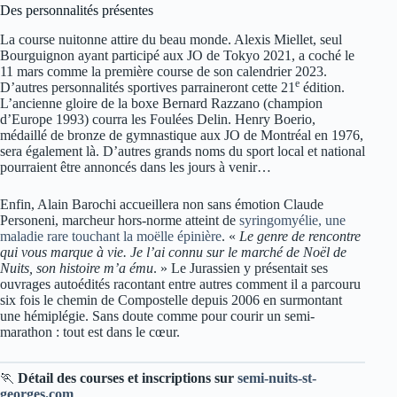
Des personnalités présentes
La course nuitonne attire du beau monde. Alexis Miellet, seul
Bourguignon ayant participé aux JO de Tokyo 2021, a coché le
11 mars comme la première course de son calendrier 2023.
e
D’autres personnalités sportives parraineront cette 21
édition.
L’ancienne gloire de la boxe Bernard Razzano (champion
d’Europe 1993) courra les Foulées Delin. Henry Boerio,
médaillé de bronze de gymnastique aux JO de Montréal en 1976,
sera également là. D’autres grands noms du sport local et national
pourraient être annoncés dans les jours à venir…
Enfin, Alain Barochi accueillera non sans émotion Claude
Personeni, marcheur hors-norme atteint de
syringomyélie, une
maladie rare touchant la moëlle épinière
. «
Le genre de rencontre
qui vous marque à vie. Je l’ai connu sur le marché de Noël de
Nuits, son histoire m’a ému
. » Le Jurassien y présentait ses
ouvrages autoédités racontant entre autres comment il a parcouru
six fois le chemin de Compostelle depuis 2006 en surmontant
une hémiplégie. Sans doute comme pour courir un semi-
marathon : tout est dans le cœur.
🏃
Détail des courses et inscriptions sur
semi-nuits-st-
georges.com