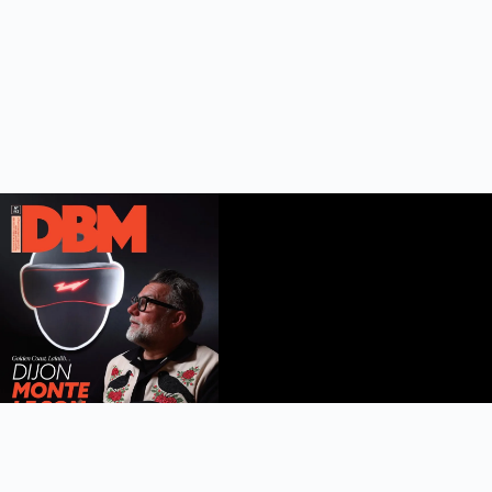
DBM n°112
été 2026
Feuilleter le magazine