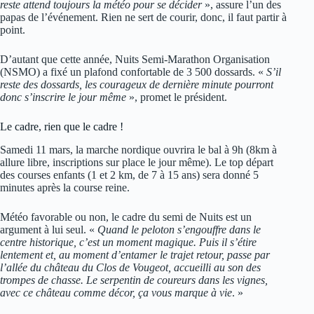
reste attend toujours la météo pour se décider
», assure l’un des
papas de l’événement. Rien ne sert de courir, donc, il faut partir à
point.
D’autant que cette année, Nuits Semi-Marathon Organisation
(NSMO) a fixé un plafond confortable de 3 500 dossards. «
S’il
reste des dossards, les courageux de dernière minute pourront
donc s’inscrire le jour même
», promet le président.
Le cadre, rien que le cadre !
Samedi 11 mars, la marche nordique ouvrira le bal à 9h (8km à
allure libre, inscriptions sur place le jour même). Le top départ
des courses enfants (1 et 2 km, de 7 à 15 ans) sera donné 5
minutes après la course reine.
Météo favorable ou non, le cadre du semi de Nuits est un
argument à lui seul. «
Quand le peloton s’engouffre dans le
centre historique, c’est un moment magique. Puis il s’étire
lentement et, au moment d’entamer le trajet retour, passe par
l’allée du château du Clos de Vougeot, accueilli au son des
trompes de chasse. Le serpentin de coureurs dans les vignes,
avec ce château comme décor, ça vous marque à vie
. »