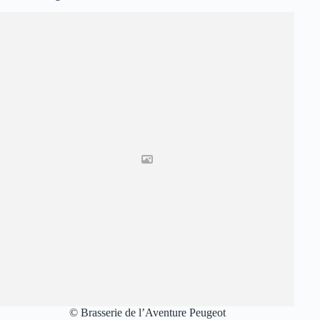
© Brasserie de l’Aventure Peugeot
🍽 Brasserie du Musée de l’Aventure Peugeot
Sochaux, Doubs
Le chef Ludovic Maire et son équipe élaborent des recettes
basées sur des produits frais et de saison. Choisissez entre deux