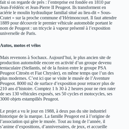
fait si on regarde de près : l’entreprise est fondée en 1810 par
Jean-Frédéric et Jean-Pierre II Peugeot. Ils transforment en
aciérie le moulin hydraulique familial situé au lieu-dit « Sous-
Cratet » sur la proche commune d’Hérimoncourt. Il faut attendre
1889 pour découvrir le premier véhicule automobile portant le
nom de Peugeot : un tricycle à vapeur présenté à l’exposition
universelle de Paris.
Autos, motos et vélos
Mais revenons à Sochaux. Aujourd’hui, le plus ancien site de
production automobile encore en activité d’un groupe devenu
tentaculaire (Stellantis, né de la fusion entre le groupe PSA
Peugeot Citroën et Fiat Chrysler), en même temps que l’un des
plus modernes. C’est ici que se visite le musée de l’Aventure
Peugeot. 8000 m2 de surface d’exposition pour retracer plus de
210 ans d’histoire. Comptez 1 h 30 à 2 heures pour ne rien rater
de ses 130 véhicules exposés, ses 50 cycles et motocycles, ses
3000 objets estampillés Peugeot.
Le projet a vu le jour en 1988, à deux pas du site industriel
historique de la marque. La famille Peugeot est à l’origine de
l’association qui gère le musée. Tout au long de l’année, il
s’anime d’expositions, d’anniversaires, de jeux, et accueille