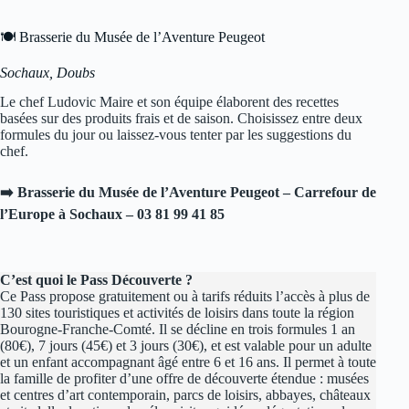
formules du jour ou laissez-vous tenter par les suggestions du
chef.
➡️ Brasserie du Musée de l’Aventure Peugeot – Carrefour de
l’Europe à Sochaux – 03 81 99 41 85
C’est quoi le Pass Découverte ?
Ce Pass propose gratuitement ou à tarifs réduits l’accès à plus de
130 sites touristiques et activités de loisirs dans toute la région
Bourogne-Franche-Comté. Il se décline en trois formules 1 an
(80€), 7 jours (45€) et 3 jours (30€), et est valable pour un adulte
et un enfant accompagnant âgé entre 6 et 16 ans. Il permet à toute
la famille de profiter d’une offre de découverte étendue : musées
et centres d’art contemporain, parcs de loisirs, abbayes, châteaux
et citadelle, locations de vélo, visites guidées, dégustations de
vin, excursions en bateau… Le Pass 1 an donne l’accès à tous les
sites 3 fois dans l’année.
Une fois en poche ou dans votre smartphone, vous pourrez
accéder facilement à toutes ces prestations et réaliser jusqu’à plus
de 600€ d’économies.
Les étudiants, les seniors de + 65, les personnes en situation de
handicap, les demandeurs d’emploi et les familles à revenus