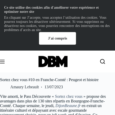
Ce site utilise des cookies afin d'améliorer votre expérience et
optimiser notre site
En cliquant sur J’accepte, vous acceptez l’utilisation des cookies. Vous
pourrez toujours les désactiver ultérieurement. Si vous supprimez ou
désactivez nos cookies, vous pourriez rencontrer des interruptions ou des
problèmes d’accès au site.
J'ai compris
Passer
au
contenu
Sortez chez vous #10 en Franche-Comté : Peugeot et histoire
Amaury Lebeault
13/07/2023
Vite amorti, le Pass Découverte «
Sortez chez vou
s
» propose des
avantages dans plus de 130 sites répartis en Bourgogne-Franche-
Comté. Chaque semaine, le jeudi,
DijonBeaune.fr
en extrait un
itinéraire culturel et dépaysant avec escale gourmande
soigneusement choisie, pour un joli week-end d’évasion. Ce