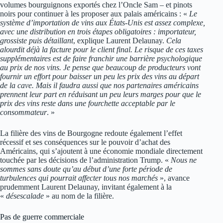
volumes bourguignons exportés chez l’Oncle Sam – et pinots
noirs pour continuer à les proposer aux palais américains : «
Le
système d’importation de vins aux États-Unis est assez complexe,
avec une distribution en trois étapes obligatoires : importateur,
grossiste puis détaillant
, explique Laurent Delaunay.
Cela
alourdit déjà la facture pour le client final. Le risque de ces taxes
supplémentaires est de faire franchir une barrière psychologique
au prix de nos vins. Je pense que beaucoup de producteurs vont
fournir un effort pour baisser un peu les prix des vins au départ
de la cave. Mais il faudra aussi que nos partenaires américains
prennent leur part en réduisant un peu leurs marges pour que le
prix des vins reste dans une fourchette acceptable par le
consommateur
. »
La filière des vins de Bourgogne redoute également l’effet
récessif et ses conséquences sur le pouvoir d’achat des
Américains, qui s’ajoutent à une économie mondiale directement
touchée par les décisions de l’administration Trump. «
Nous ne
sommes sans doute qu’au début d’une forte période de
turbulences qui pourrait affecter tous nos marchés
», avance
prudemment Laurent Delaunay, invitant également à la
«
désescalade
» au nom de la filière.
Pas de guerre commerciale