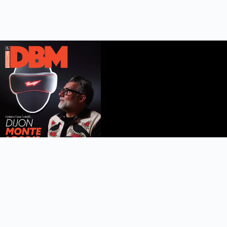
DBM n°112
été 2026
Feuilleter le magazine