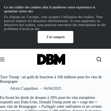
Ce site utilise des cookies afin d'améliorer votre expérience et
optimiser notre site
En cliquant sur J’accepte, vous acceptez l’utilisation des cookies. Vous
pourrez toujours les désactiver ultérieurement. Si vous supprimez ou
désactivez nos cookies, vous pourriez rencontrer des interruptions ou des
problèmes d’accès au site.
J'ai compris
Passer
au
contenu
Taxe Trump : un goût de bouchon à 100 millions pour les vins de
Bourgogne
Alexis Cappellaro
04/04/2025
En fixant les droits de douane à 20% pour les vins européens
exportés aux États-Unis, Donald Trump porte un «
coup dur
»
aux vins de Bourgogne. «
Partagée entre sidération et un certain
soulagement
», la filière estime à 100 millions d’euros le manque