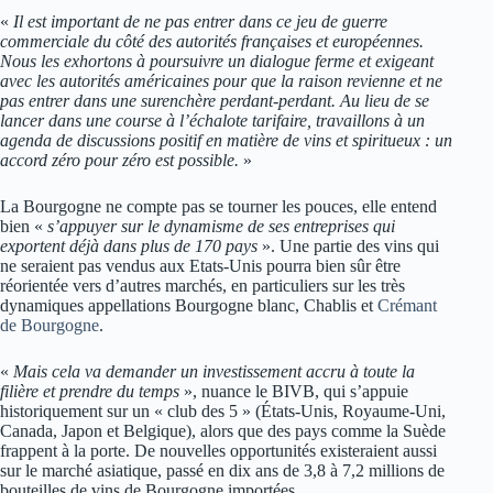
«
Il est important de ne pas entrer dans ce jeu de guerre
commerciale du côté des autorités françaises et européennes.
Nous les exhortons à poursuivre un dialogue ferme et exigeant
avec les autorités américaines pour que la raison revienne et ne
pas entrer dans une surenchère perdant-perdant. Au lieu de se
lancer dans une course à l’échalote tarifaire, travaillons à un
agenda de discussions positif en matière de vins et spiritueux : un
accord zéro pour zéro est possible.
»
La Bourgogne ne compte pas se tourner les pouces, elle entend
bien «
s’appuyer sur le dynamisme de ses entreprises qui
exportent déjà dans plus de 170 pays
». Une partie des vins qui
ne seraient pas vendus aux Etats-Unis pourra bien sûr être
réorientée vers d’autres marchés, en particuliers sur les très
dynamiques appellations Bourgogne blanc, Chablis et
Crémant
de Bourgogne
.
«
Mais cela va demander un investissement accru à toute la
filière et prendre du temps
», nuance le BIVB, qui s’appuie
historiquement sur un « club des 5 » (États-Unis, Royaume-Uni,
Canada, Japon et Belgique), alors que des pays comme la Suède
frappent à la porte. De nouvelles opportunités existeraient aussi
sur le marché asiatique, passé en dix ans de 3,8 à 7,2 millions de
bouteilles de vins de Bourgogne importées.