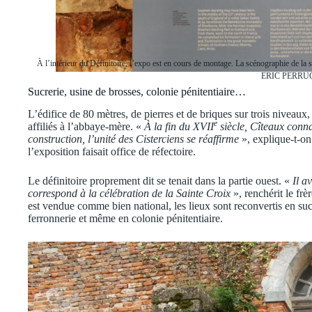
À l’intérieur du Définitoire, l’expo est en cours de montage. La scénographie de la 
ERIC PERRU
Sucrerie, usine de brosses, colonie pénitentiaire…
L’édifice de 80 mètres, de pierres et de briques sur trois niveaux,
e
affiliés à l’abbaye-mère. «
À la fin du XVII
siècle, Cîteaux connai
construction, l’unité des Cisterciens se réaffirme
», explique-t-on
l’exposition faisait office de réfectoire.
Le définitoire proprement dit se tenait dans la partie ouest. «
Il av
correspond à la célébration de la Sainte Croix
», renchérit le fr
est vendue comme bien national, les lieux sont reconvertis en sucr
ferronnerie et même en colonie pénitentiaire.