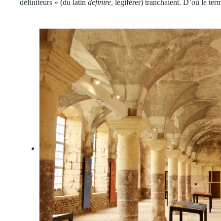
définiteurs » (du latin
definire
, légiférer) tranchaient. D’où le ter