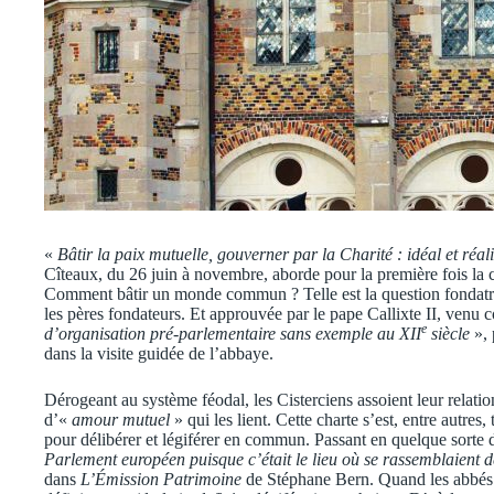
«
Bâtir la paix mutuelle, gouverner par la Charité : idéal et réali
Cîteaux, du 26 juin à novembre, aborde pour la première fois la cho
Comment bâtir un monde commun ? Telle est la question fondatrice
les pères fondateurs. Et approuvée par le pape Callixte II, venu c
e
d’organisation pré-parlementaire sans exemple au XII
siècle
», 
dans la visite guidée de l’abbaye.
Dérogeant au système féodal, les Cisterciens assoient leur relati
d’«
amour mutuel
» qui les lient. Cette charte s’est, entre autre
pour délibérer et légiférer en commun. Passant en quelque sorte de
Parlement européen puisque c’était le lieu où se rassemblaient d
dans
L’Émission Patrimoine
de Stéphane Bern. Quand les abbés n’