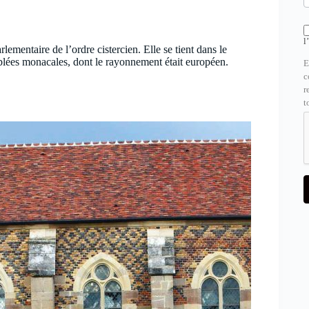
l
ementaire de l’ordre cistercien. Elle se tient dans le
blées monacales, dont le rayonnement était européen.
E
c
r
t