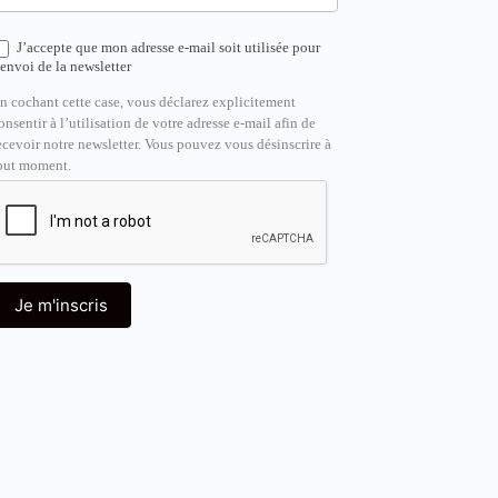
J’accepte que mon adresse e-mail soit utilisée pour
’envoi de la newsletter
n cochant cette case, vous déclarez explicitement
onsentir à l’utilisation de votre adresse e-mail afin de
ecevoir notre newsletter. Vous pouvez vous désinscrire à
out moment.
Je m'inscris