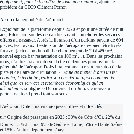
équipement, pour le bien-être de toute une région
», ajoute le
président du CD39 Clément Pernot.
Assurer la pérennité de l’aéroport
Exploitant de la plateforme depuis 2020 et pour une durée de huit
ans, Edeis poursuit les démarches visant à améliorer les services
offerts au passager. Après la livraison d’un parking payant de 604
places, les travaux d’extension de l’aérogare devraient être livrés
2
fin avril (extension du hall d’embarquement de 70 à 480 m
,
2
nouvel espace bar-restauration de 100 m
…). Dans les prochains
mois, d’autres travaux doivent être enclenchés pour assurer la
pérennité de l’aéroport Dole-Jura, comme la restructuration de la
piste et de l’aire de circulation. «
Faute de mener à bien un tel
chantier, le territoire perdra son dernier aéroport commercial
ainsi que les services et retombées économiques qui en
découlent
», souligne le Département du Jura. Ce nouveau
partenariat local prend tout son sens.
L’aéroport Dole-Jura en quelques chiffres et infos clés
👉 Origine des passagers en 2023 : 33% de Côte-d’Or, 22% du
Doubs, 13% du Jura, 9% de Saône-et-Loire, 5% de Haute-Saône
et 18% d’autres départements/pays.