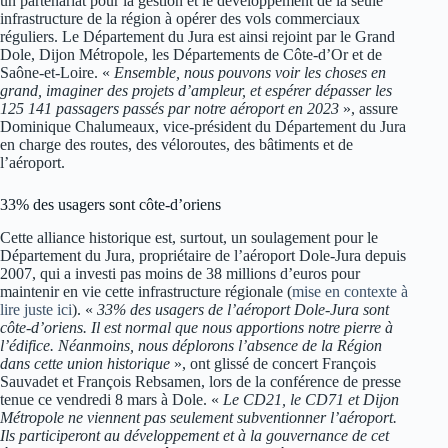
un partenariat pour la gestion et le développement de la seule
infrastructure de la région à opérer des vols commerciaux
réguliers. Le Département du Jura est ainsi rejoint par le Grand
Dole, Dijon Métropole, les Départements de Côte-d’Or et de
Saône-et-Loire. «
Ensemble, nous pouvons voir les choses en
grand, imaginer des projets d’ampleur, et espérer dépasser les
125 141 passagers passés par notre aéroport en 2023
», assure
Dominique Chalumeaux, vice-président du Département du Jura
en charge des routes, des véloroutes, des bâtiments et de
l’aéroport.
33% des usagers sont côte-d’oriens
Cette alliance historique est, surtout, un soulagement pour le
Département du Jura, propriétaire de l’aéroport Dole-Jura depuis
2007, qui a investi pas moins de 38 millions d’euros pour
maintenir en vie cette infrastructure régionale (
mise en contexte à
lire juste ici
). «
33% des usagers de l’aéroport Dole-Jura sont
côte-d’oriens. Il est normal que nous apportions notre pierre à
l’édifice. Néanmoins, nous déplorons l’absence de la Région
dans cette union historique
», ont glissé de concert François
Sauvadet et François Rebsamen, lors de la conférence de presse
tenue ce vendredi 8 mars à Dole. «
Le CD21, le CD71 et Dijon
Métropole ne viennent pas seulement subventionner l’aéroport.
Ils participeront au développement et à la gouvernance de cet