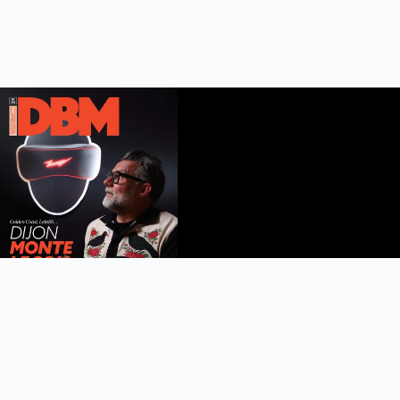
DBM n°112
été 2026
Feuilleter le magazine