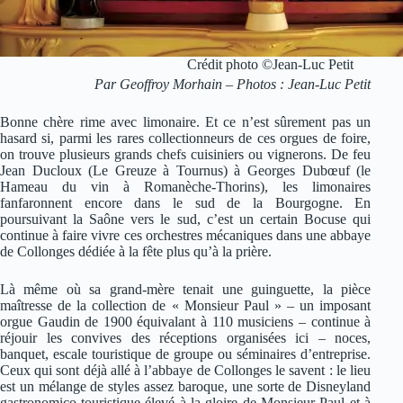
Crédit photo ©Jean-Luc Petit
Par Geoffroy Morhain – Photos : Jean-Luc Petit
Bonne chère rime avec limonaire. Et ce n’est sûrement pas un
hasard si, parmi les rares collectionneurs de ces orgues de foire,
on trouve plusieurs grands chefs cuisiniers ou vignerons. De feu
Jean Ducloux (Le Greuze à Tournus) à Georges Dubœuf (le
Hameau du vin à Romanèche-Thorins), les limonaires
fanfaronnent encore dans le sud de la Bourgogne. En
poursuivant la Saône vers le sud, c’est un certain Bocuse qui
continue à faire vivre ces orchestres mécaniques dans une abbaye
de Collonges dédiée à la fête plus qu’à la prière.
Là même où sa grand-mère tenait une guinguette, la pièce
maîtresse de la collection de « Monsieur Paul » – un imposant
orgue Gaudin de 1900 équivalant à 110 musiciens – continue à
réjouir les convives des réceptions organisées ici – noces,
banquet, escale touristique de groupe ou séminaires d’entreprise.
Ceux qui sont déjà allé à l’abbaye de Collonges le savent : le lieu
est un mélange de styles assez baroque, une sorte de Disneyland
gastronomico-touristique élevé à la gloire de Monsieur Paul et à