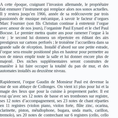
A cette époque, craignant l’invasion allemande, le propriétaire
fait emmurer l’instrument qui remplace alors nos sonos actuelles.
Il y restera jusqu’en 1966, année de sa redécouverte par trois
passionnés de musique mécanique, à savoir le facteur d’orgues
Marc Fournier (son fils Christian continue à entretenir l’orgue
avec amour de nos jours), l’organiste Paul Eynard et le chef Paul
Bocuse. Le premier mettra quatre ans pour ramener l’orgue à la
vie ; le second lui donnera un répertoire en éditant des airs
prestigieux sur cartons perforés ; le troisième l’accueillera dans sa
grande salle de réception. Installé d’abord sur une petite estrade,
l’orgue sera ensuite positionné plus en hauteur pour permettre au
son de mieux emplir toute la salle et lui donner encore plus de
majesté. Des niches supplémentaires seront construites de
manière à lui faire occuper la totalité du pan de mur, et des
automates installés au deuxième niveau.
Rapidement, l’orgue Gaudin de Monsieur Paul est devenue la
star de son abbaye de Collonges. On vient ici plus pour lui et la
magie des lieux que pour la cuisine à proprement parler. Il est
vrai qu’avec ses 12 notes de basse et ses trombones sur registre,
ses 12 notes d’accompagnement, ses 23 notes de chant réparties
en 11 registres (violon piano, violon forte, flûte zinc, ocarina,
clarinette, piston, métallophone, bugara, unda maris, carillon,
tremolo), ses 20 notes de contrechant sur 6 registres (cello, cello