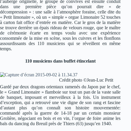
l’auberge originelle, le groupe de convives est ensuite conduit
dans une première pièce qu’on pourrait dire « de
décompression » : une salle à l’atmosphère foraine, celle dite du
« Petit limonaire », où un « simple » orgue Limonaire 52 touches
à carton fait office d’entrée en matière. Car le gros de la matière
se trouve derrière un épais rideau de velours rouge, que le maître
de cérémonie écarte en temps voulu avec une expérience
consommée de la mise en scène, sous les cuivres et les flonflons
assourdissants des 110 musiciens qui se réveillent en même
temps.
110 musiciens dans buffet étincelant
Crédit photo ©Jean-Luc Petit
Gardé par deux dragons orientaux ramenés du Japon par le chef,
le « Grand Limonaire » flamboie sur tout un pan de la vaste salle
de banquet, imposant et merveilleux à la fois. Un instrument
d’exception, qui a retrouvé une vie digne de son rang et fascine
d’autant plus qu’on connaît son histoire mouvementée:
commandé après la guerre de 14-18 par un certain monsieur
Grolière, négociant en bois et en vin, l’orgue de foire anime les
bals du dancing du Breuil près de Thiers (63) jusqu’en 1940.