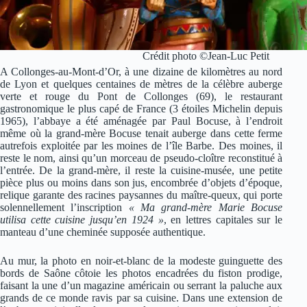
Crédit photo ©Jean-Luc Petit
A Collonges-au-Mont-d’Or, à une dizaine de kilomètres au nord
de Lyon et quelques centaines de mètres de la célèbre auberge
verte et rouge du Pont de Collonges (69), le restaurant
gastronomique le plus capé de France (3 étoiles Michelin depuis
1965), l’abbaye a été aménagée par Paul Bocuse, à l’endroit
même où la grand-mère Bocuse tenait auberge dans cette ferme
autrefois exploitée par les moines de l’île Barbe. Des moines, il
reste le nom, ainsi qu’un morceau de pseudo-cloître reconstitué à
l’entrée. De la grand-mère, il reste la cuisine-musée, une petite
pièce plus ou moins dans son jus, encombrée d’objets d’époque,
relique garante des racines paysannes du maître-queux, qui porte
solennellement l’inscription
« Ma grand-mère Marie Bocuse
utilisa cette cuisine jusqu’en 1924 »
, en lettres capitales sur le
manteau d’une cheminée supposée authentique.
Au mur, la photo en noir-et-blanc de la modeste guinguette des
bords de Saône côtoie les photos encadrées du fiston prodige,
faisant la une d’un magazine américain ou serrant la paluche aux
grands de ce monde ravis par sa cuisine. Dans une extension de