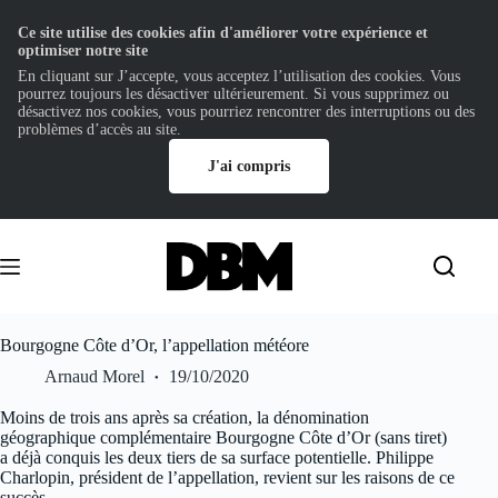
Ce site utilise des cookies afin d'améliorer votre expérience et
optimiser notre site
En cliquant sur J’accepte, vous acceptez l’utilisation des cookies. Vous
pourrez toujours les désactiver ultérieurement. Si vous supprimez ou
désactivez nos cookies, vous pourriez rencontrer des interruptions ou des
problèmes d’accès au site.
J'ai compris
Passer
au
contenu
Bourgogne Côte d’Or, l’appellation météore
Arnaud Morel
19/10/2020
Moins de trois ans après sa création, la dénomination
géographique complémentaire Bourgogne Côte d’Or (sans tiret)
a déjà conquis les deux tiers de sa surface potentielle. Philippe
Charlopin, président de l’appellation, revient sur les raisons de ce
succès.