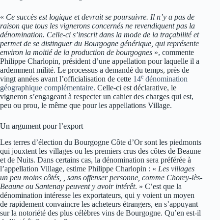
«
Ce succès est logique et devrait se poursuivre. Il n’y a pas de
raison que tous les vignerons concernés ne revendiquent pas la
dénomination. Celle-ci s’inscrit dans la mode de la traçabilité et
permet de se distinguer du Bourgogne générique, qui représente
environ la moitié de la production de bourgognes
», commente
Philippe Charlopin, président d’une appellation pour laquelle il a
ardemment milité. Le processus a demandé du temps, près de
e
vingt années avant l’officialisation de cette
14
dénomination
géographique complémentaire
. Celle-ci est déclarative, le
vigneron s’engageant à respecter un cahier des charges qui est,
peu ou prou, le même que pour les appellations Village.
Un argument pour l’export
Les terres d’élection du Bourgogne Côte d’Or sont les piedmonts
qui jouxtent les villages ou les premiers crus des côtes de Beaune
et de Nuits. Dans certains cas, la dénomination sera préférée à
l’appellation Village, estime Philippe Charlopin : «
Les villages
un peu moins côtés,
, sans offenser personne,
comme Chorey-lès-
Beaune ou Santenay peuvent y avoir intérêt
. » C’est que la
dénomination intéresse les exportateurs, qui y voient un moyen
de rapidement convaincre les acheteurs étrangers, en s’appuyant
sur la notoriété des plus célèbres vins de Bourgogne. Qu’en est-il