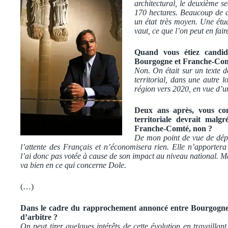
architectural, le deuxième s
170 hectares. Beaucoup de c
un état très moyen. Une étud
vaut, ce que l’on peut en fair
Quand vous étiez candid
Bourgogne et Franche-Comté
Non. On était sur un texte de
territorial, dans une autre 
région vers 2020, en vue d’un
Deux ans après, vous con
territoriale devrait malg
Franche-Comté, non ?
De mon point de vue de dépu
l’attente des Français et n’économisera rien. Elle n’apportera
l’ai donc pas votée à cause de son impact au niveau national. Mai
va bien en ce qui concerne Dole.
(…)
Dans le cadre du rapprochement annoncé entre Bourgogne
d’arbitre ?
On peut tirer quelques intérêts de cette évolution en travaillan