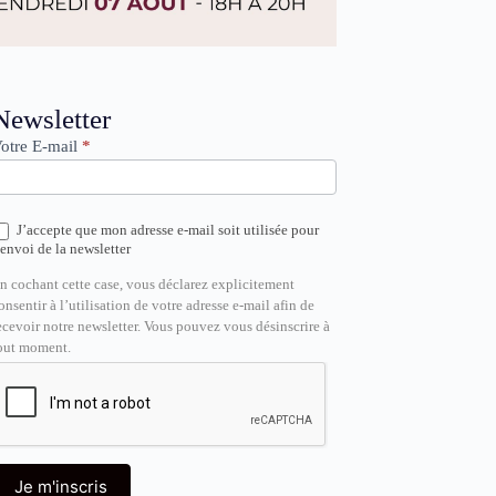
ewsletter
Newsletter
otre E-mail
*
J’accepte que mon adresse e-mail soit utilisée pour
’envoi de la newsletter
n cochant cette case, vous déclarez explicitement
onsentir à l’utilisation de votre adresse e-mail afin de
ecevoir notre newsletter. Vous pouvez vous désinscrire à
out moment.
Je m'inscris