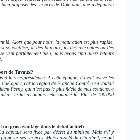
d bien proposer les services de Dole dans une redéfinition
nt là. Alors que pour nous, la maturation est plus rapide,
t sous-utilisé, là des bureaux, ici des rencontres ou des
servent parfaitement bien, nous avons cinq allers-retours
e.
oport de Tavaux?
 à la vice-présidence. A cette époque, il avait relevé les
 de l’aéroport, car la région de Franche-Comté n’en voulait
ident Perny, qui n’est pas le plus fidèle de mes soutiens, a
anière. Je lui reconnais cette qualité là. Plus de 100 000
st un gros avantage dans le débat actuel?
a capitale sera fixée par décret du ministre. Mais s’il y
 proposer ses services. Mais au-delà du clin d’œil, ce qui