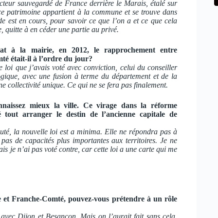
ecteur sauvegardé de France derrière le Marais, étalé sur
e patrimoine appartient à la commune et se trouve dans
e est en cours, pour savoir ce que l’on a et ce que cela
e, quitte à en céder une partie au privé.
at à la mairie, en 2012, le rapprochement entre
 était-il à l’ordre du jour?
 loi que j’avais voté avec conviction, celui du conseiller
logique, avec une fusion à terme du département et de la
e collectivité unique. Ce qui ne se fera pas finalement.
naissez mieux la ville. Ce virage dans la réforme
ré tout arranger le destin de l’ancienne capitale de
té, la nouvelle loi est a minima. Elle ne répondra pas à
 pas de capacités plus importantes aux territoires. Je ne
s je n’ai pas voté contre, car cette loi a une carte qui me
 et Franche-Comté, pouvez-vous prétendre à un rôle
t avec Dijon et Besançon. Mais on l’aurait fait sans cela.