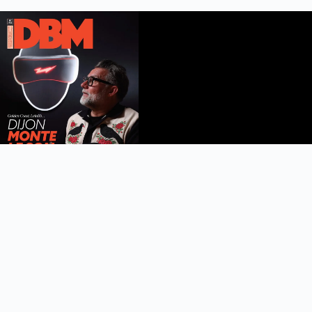
DBM n°112
été 2026
Feuilleter le magazine
Copyright © 2022 DijonBeaune.fr