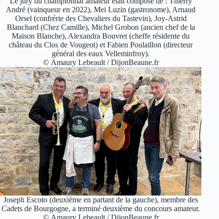
Le jury du championnat amateur était composé de : Thierry
André (vainqueur en 2022), Mei Luzin (gastronome), Arnaud
Orsel (confrérie des Chevaliers du Tastevin), Joy-Astrid
Blanchard (Chez Camille), Michel Grobon (ancien chef de la
Maison Blanche), Alexandra Bouvret (cheffe résidente du
château du Clos de Vougeot) et Fabien Poulaillon (directeur
général des eaux Velleminfroy).
© Amaury Lebeault / DijonBeaune.fr
Joseph Escoto (deuxième en partant de la gauche), membre des
Cadets de Bourgogne, a terminé deuxième du concours amateur.
© Amaury Lebeault / DijonBeaune.fr