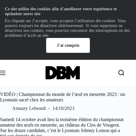
Ce site utilise des cookies afin d'améliorer votre expérience et
optimiser notre site
En cliquant sur J’accepte, vous acceptez l’utilisation des cookies. Vous
pourrez toujours les désactiver ultérieurement. Si vous supprimez ou
désactivez nos cookies, vous pourriez rencontrer des interruptions ou des
problèmes d’accès au site.
J'ai compris
Passer
au
contenu
VIDÉO | Championnat du monde de l’œuf en meurette 2023 : un
Lyonnais sacré chez les amateurs
Amaury Lebeault
14/10/2023
Samedi 14 octobre avait lieu la troisième édition du championnat
amateur des œufs en meurette, au château du Clos de Vougeot.
Sur les douze candidats, c’est le Lyonnais Johnny Loison qui a
tiré son épingle du jeu.