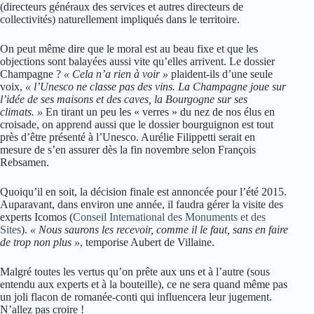
(directeurs généraux des services et autres directeurs de
collectivités) naturellement impliqués dans le territoire.
On peut même dire que le moral est au beau fixe et que les
objections sont balayées aussi vite qu’elles arrivent. Le dossier
Champagne ?
« Cela n’a rien à voir »
plaident-ils d’une seule
voix,
« l’Unesco ne classe pas des vins. La Champagne joue sur
l’idée de ses maisons et des caves, la Bourgogne sur ses
climats. »
En tirant un peu les « verres » du nez de nos élus en
croisade, on apprend aussi que le dossier bourguignon est tout
près d’être présenté à l’Unesco. Aurélie Filippetti serait en
mesure de s’en assurer dès la fin novembre selon François
Rebsamen.
Quoiqu’il en soit, la décision finale est annoncée pour l’été 2015.
Auparavant, dans environ une année, il faudra gérer la visite des
experts Icomos (
Conseil International des Monuments et des
Sites
).
« Nous saurons les recevoir, comme il le faut, sans en faire
de trop non plus »
, temporise Aubert de Villaine.
Malgré toutes les vertus qu’on prête aux uns et à l’autre (sous
entendu aux experts et à la bouteille), ce ne sera quand même pas
un joli flacon de romanée-conti qui influencera leur jugement.
N’allez pas croire !