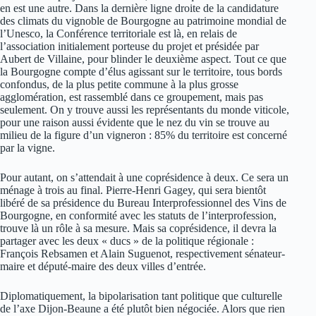
en est une autre. Dans la dernière ligne droite de la candidature
des climats du vignoble de Bourgogne au patrimoine mondial de
l’Unesco, la Conférence territoriale est là, en relais de
l’association initialement porteuse du projet et présidée par
Aubert de Villaine, pour blinder le deuxième aspect. Tout ce que
la Bourgogne compte d’élus agissant sur le territoire, tous bords
confondus, de la plus petite commune à la plus grosse
agglomération, est rassemblé dans ce groupement, mais pas
seulement. On y trouve aussi les représentants du monde viticole,
pour une raison aussi évidente que le nez du vin se trouve au
milieu de la figure d’un vigneron : 85% du territoire est concerné
par la vigne.
Pour autant, on s’attendait à une coprésidence à deux. Ce sera un
ménage à trois au final. Pierre-Henri Gagey, qui sera bientôt
libéré de sa présidence du Bureau Interprofessionnel des Vins de
Bourgogne, en conformité avec les statuts de l’interprofession,
trouve là un rôle à sa mesure. Mais sa coprésidence, il devra la
partager avec les deux « ducs » de la politique régionale :
François Rebsamen et Alain Suguenot, respectivement sénateur-
maire et député-maire des deux villes d’entrée.
Diplomatiquement, la bipolarisation tant politique que culturelle
de l’axe Dijon-Beaune a été plutôt bien négociée. Alors que rien