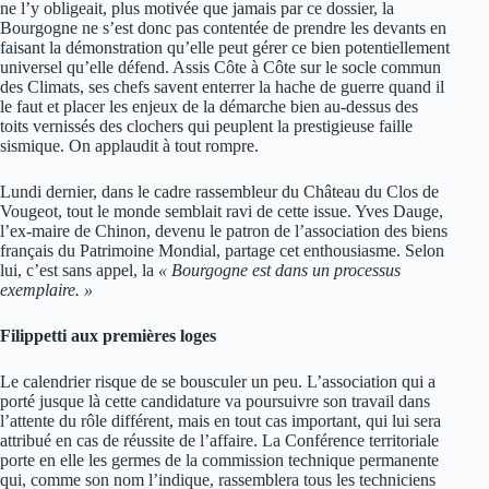
ne l’y obligeait, plus motivée que jamais par ce dossier, la
Bourgogne ne s’est donc pas contentée de prendre les devants en
faisant la démonstration qu’elle peut gérer ce bien potentiellement
universel qu’elle défend. Assis Côte à Côte sur le socle commun
des Climats, ses chefs savent enterrer la hache de guerre quand il
le faut et placer les enjeux de la démarche bien au-dessus des
toits vernissés des clochers qui peuplent la prestigieuse faille
sismique. On applaudit à tout rompre.
Lundi dernier, dans le cadre rassembleur du Château du Clos de
Vougeot, tout le monde semblait ravi de cette issue. Yves Dauge,
l’ex-maire de Chinon, devenu le patron de l’association des biens
français du Patrimoine Mondial, partage cet enthousiasme. Selon
lui, c’est sans appel, la
« Bourgogne est dans un processus
exemplaire. »
Filippetti aux premières loges
Le calendrier risque de se bousculer un peu. L’association qui a
porté jusque là cette candidature va poursuivre son travail dans
l’attente du rôle différent, mais en tout cas important, qui lui sera
attribué en cas de réussite de l’affaire. La Conférence territoriale
porte en elle les germes de la commission technique permanente
qui, comme son nom l’indique, rassemblera tous les techniciens