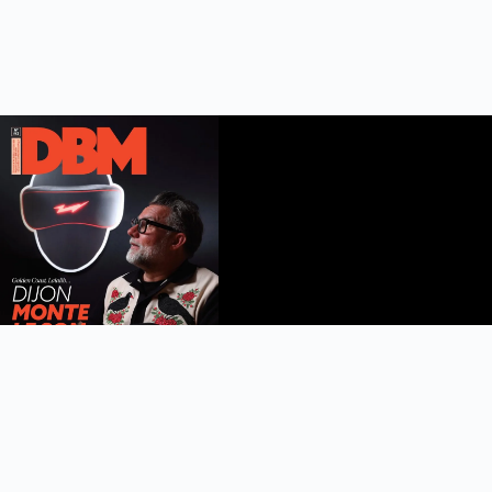
DBM n°112
été 2026
Feuilleter le magazine