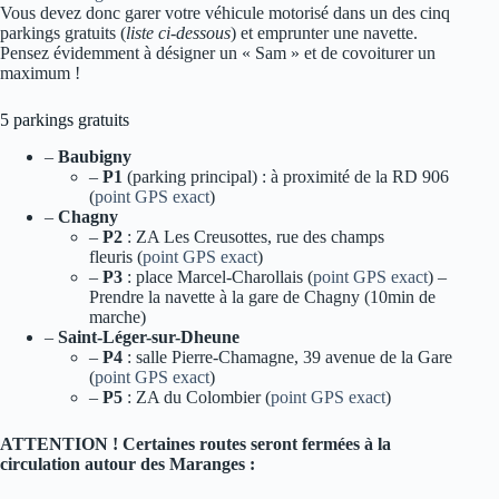
Vous devez donc garer votre véhicule motorisé dans un des cinq
parkings gratuits (
liste ci-dessous
) et emprunter une navette.
Pensez évidemment à désigner un « Sam » et de covoiturer un
maximum !
5 parkings gratuits
–
Baubigny
–
P1
(parking principal) : à proximité de la RD 906
(
point GPS exact
)
–
Chagny
–
P2
: ZA Les Creusottes, rue des champs
fleuris (
point GPS exact
)
–
P3
: place Marcel-Charollais (
point GPS exact
) –
Prendre la navette à la gare de Chagny (10min de
marche)
–
Saint-Léger-sur-Dheune
–
P4
: salle Pierre-Chamagne, 39 avenue de la Gare
(
point GPS exact
)
–
P5
: ZA du Colombier (
point GPS exact
)
ATTENTION ! Certaines routes seront fermées à la
circulation autour des Maranges :