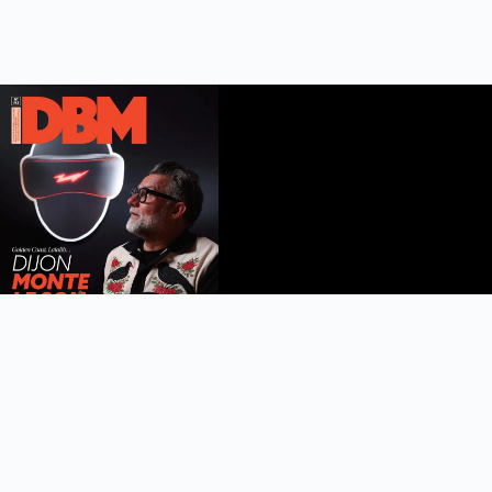
DBM n°112
été 2026
Feuilleter le magazine