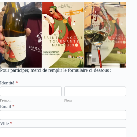
Pour participer, merci de remplir le formulaire ci-dessous :
Concours
Identité
*
Saint-
Prénom
Nom
Vincent
tournante
Prénom
Nom
2026
Email
*
Ville
*