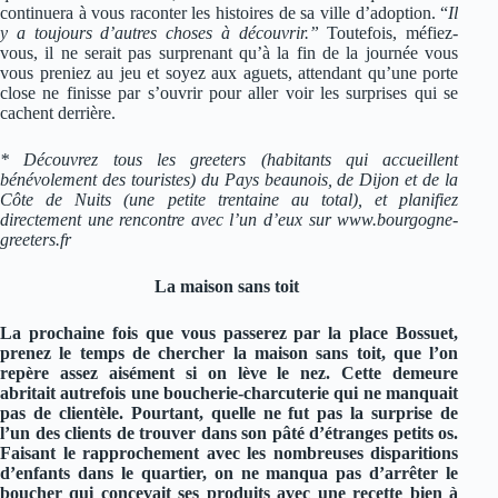
continuera à vous raconter les histoires de sa ville d’adoption. “
Il
y a toujours d’autres choses à découvrir.”
Toutefois, méfiez-
vous, il ne serait pas surprenant qu’à la fin de la journée vous
vous preniez au jeu et soyez aux aguets, attendant qu’une porte
close ne finisse par s’ouvrir pour aller voir les surprises qui se
cachent derrière.
* Découvrez tous les greeters (habitants qui accueillent
bénévolement des touristes) du Pays beaunois, de Dijon et de la
Côte de Nuits (une petite trentaine au total), et planifiez
directement une rencontre avec l’un d’eux sur www.bourgogne-
greeters.fr
La maison sans toit
La prochaine fois que vous passerez par la place Bossuet,
prenez le temps de chercher la maison sans toit, que l’on
repère assez aisément si on lève le nez. Cette demeure
abritait autrefois une boucherie-charcuterie qui ne manquait
pas de clientèle. Pourtant, quelle ne fut pas la surprise de
l’un des clients de trouver dans son pâté d’étranges petits os.
Faisant le rapprochement avec les nombreuses disparitions
d’enfants dans le quartier, on ne manqua pas d’arrêter le
boucher qui concevait ses produits avec une recette bien à