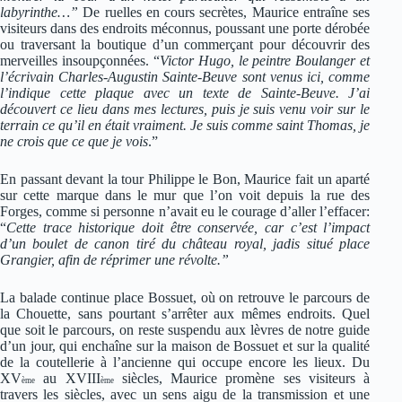
labyrinthe…”
De ruelles en cours secrètes, Maurice entraîne ses
visiteurs dans des endroits méconnus, poussant une porte dérobée
ou traversant la boutique d’un commerçant pour découvrir des
merveilles insoupçonnées. “
Victor Hugo, le peintre Boulanger et
l’écrivain Charles-Augustin Sainte-Beuve sont venus ici, comme
l’indique cette plaque avec un texte de Sainte-Beuve. J’ai
découvert ce lieu dans mes lectures, puis je suis venu voir sur le
terrain ce qu’il en était vraiment. Je suis comme saint Thomas, je
ne crois que ce que je vois
.”
En passant devant la tour Philippe le Bon, Maurice fait un aparté
sur cette marque dans le mur que l’on voit depuis la rue des
Forges, comme si personne n’avait eu le courage d’aller l’effacer:
“
Cette trace historique doit être conservée, car c’est l’impact
d’un boulet de canon tiré du château royal, jadis situé place
Grangier, afin de réprimer une révolte.”
La balade continue place Bossuet, où on retrouve le parcours de
la Chouette, sans pourtant s’arrêter aux mêmes endroits. Quel
que soit le parcours, on reste suspendu aux lèvres de notre guide
d’un jour, qui enchaîne sur la maison de Bossuet et sur la qualité
de la coutellerie à l’ancienne qui occupe encore les lieux. Du
XV
au XVIII
siècles, Maurice promène ses visiteurs à
ème
ème
travers les siècles, avec un sens aigu de la transmission et une