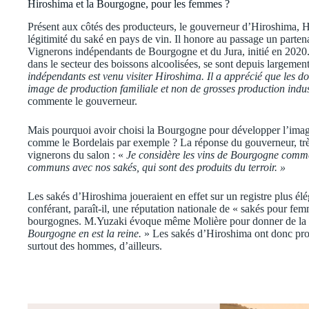
Hiroshima et la Bourgogne, pour les femmes ?
Présent aux côtés des producteurs, le gouverneur d’Hiroshima, H
légitimité du saké en pays de vin. Il honore au passage un partenar
Vignerons indépendants de Bourgogne et du Jura, initié en 2020
dans le secteur des boissons alcoolisées, se sont depuis largeme
indépendants est venu visiter Hiroshima. Il a apprécié que les
image de production familiale et non de grosses production indust
commente le gouverneur.
Mais pourquoi avoir choisi la Bourgogne pour développer l’image 
comme le Bordelais par exemple ? La réponse du gouverneur, très à 
vignerons du salon : «
Je considère les vins de Bourgogne comme
communs avec nos sakés, qui sont des produits du terroir. »
Les sakés d’Hiroshima joueraient en effet sur un registre plus élé
conférant, paraît-il, une réputation nationale de « sakés pour fem
bourgognes. M.Yuzaki évoque même Molière pour donner de la f
Bourgogne en est la reine.
» Les sakés d’Hiroshima ont donc prod
surtout des hommes, d’ailleurs.