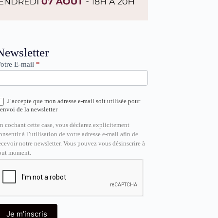
ewsletter
Newsletter
otre E-mail
*
J’accepte que mon adresse e-mail soit utilisée pour
’envoi de la newsletter
n cochant cette case, vous déclarez explicitement
onsentir à l’utilisation de votre adresse e-mail afin de
ecevoir notre newsletter. Vous pouvez vous désinscrire à
out moment.
Je m'inscris