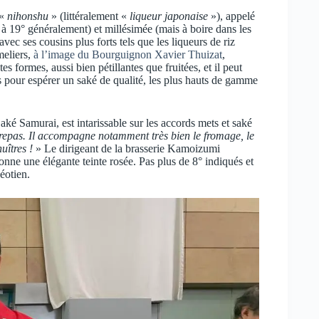
«
nihonshu
» (littéralement «
liqueur japonaise
»), appelé
à 19° généralement) et millésimée (mais à boire dans les
vec ses cousins plus forts tels que les liqueurs de riz
meliers,
à l’image du Bourguignon Xavier Thuizat
,
 formes, aussi bien pétillantes que fruitées, et il peut
pour espérer un saké de qualité, les plus hauts de gamme
aké Samurai, est intarissable sur les accords mets et saké
 repas. Il accompagne notamment très bien le fromage, le
huîtres !
» Le dirigeant de la brasserie Kamoizumi
donne une élégante teinte rosée. Pas plus de 8° indiqués et
béotien.