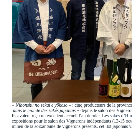
«
Nihonshu no sekai e yōkoso
» : cinq producteurs de la provinc
dans le monde des sakés japonais
» depuis le salon des Vigner
Ils avaient reçu un excellent accueil l’an dernier. Les
sakés d’Hi
expositions pour le salon des Vignerons indépendants (13-15 octo
milieu de la soixantaine de vignerons présents, cet ilot japonais va