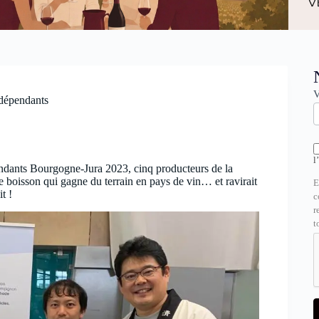
N
V
ndépendants
l
ndants Bourgogne-Jura 2023, cinq producteurs de la
 boisson qui gagne du terrain en pays de vin… et ravirait
E
t !
c
r
t