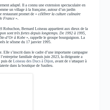
èrement adapté. Il a connu une extension spectaculaire en
omme un village à la française, autour d’un jardin
ce restaurant promet de «
célébrer la culture culinaire
de France
».
oël Robuchon, Bernard Loiseau appartient aux dieux de la
Japon sont très fortes depuis longtemps. De 1992 à 1995,
Côte-d’Or à Kobe
», rappelle le groupe bourguignon. La
après le séisme du 17 janvier 1995.
. Elle s’inscrit dans le cadre d’une importante campagne
’entreprise familiale depuis juin 2023, la dirigeante a
, puis de
Loiseau des Ducs à Dijon
, avant de s’attaquer à
terie dans la boutique de Saulieu.