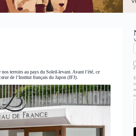
N
V
l
nos terroirs au pays du Soleil-levant. Avant l’été, ce
ur de l’Institut français du Japon (IFJ).
E
c
r
t