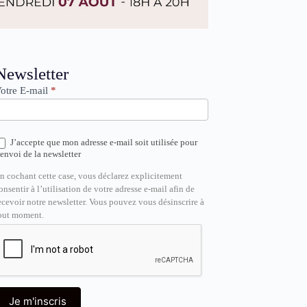
ewsletter
Newsletter
otre E-mail
*
J’accepte que mon adresse e-mail soit utilisée pour
’envoi de la newsletter
n cochant cette case, vous déclarez explicitement
onsentir à l’utilisation de votre adresse e-mail afin de
ecevoir notre newsletter. Vous pouvez vous désinscrire à
out moment.
Je m'inscris