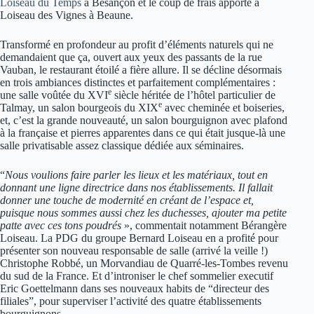
Loiseau du Temps
à Besançon et le coup de frais apporté à
Loiseau des Vignes à Beaune.
Transformé en profondeur au profit d’éléments naturels qui ne
demandaient que ça, ouvert aux yeux des passants de la rue
Vauban, le restaurant étoilé a fière allure. Il se décline désormais
en trois ambiances distinctes et parfaitement complémentaires :
e
une salle voûtée du XVI
siècle héritée de l’hôtel particulier de
e
Talmay, un salon bourgeois du XIX
avec cheminée et boiseries,
et, c’est la grande nouveauté, un salon bourguignon avec plafond
à la française et pierres apparentes dans ce qui était jusque-là une
salle privatisable assez classique dédiée aux séminaires.
“
Nous voulions faire parler les lieux et les matériaux, tout en
donnant une ligne directrice dans nos établissements. Il fallait
donner une touche de modernité en créant de l’espace et,
puisque nous sommes aussi chez les duchesses, ajouter ma petite
patte avec ces tons poudrés
», commentait notamment Bérangère
Loiseau. La PDG du groupe Bernard Loiseau en a profité pour
présenter son nouveau responsable de salle (arrivé la veille !)
Christophe Robbé, un Morvandiau de Quarré-les-Tombes revenu
du sud de la France. Et d’introniser le chef sommelier executif
Eric Goettelmann dans ses nouveaux habits de “directeur des
filiales”, pour superviser l’activité des quatre établissements
bourguignons.