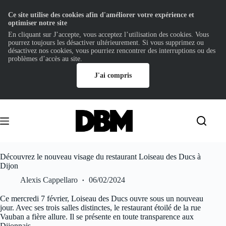
Ce site utilise des cookies afin d'améliorer votre expérience et
optimiser notre site
En cliquant sur J’accepte, vous acceptez l’utilisation des cookies. Vous
pourrez toujours les désactiver ultérieurement. Si vous supprimez ou
désactivez nos cookies, vous pourriez rencontrer des interruptions ou des
problèmes d’accès au site.
J'ai compris
Passer
au
contenu
Découvrez le nouveau visage du restaurant Loiseau des Ducs à
Dijon
Alexis Cappellaro
06/02/2024
Ce mercredi 7 février, Loiseau des Ducs ouvre sous un nouveau
jour. Avec ses trois salles distinctes, le restaurant étoilé de la rue
Vauban a fière allure. Il se présente en toute transparence aux
Dijonnais.