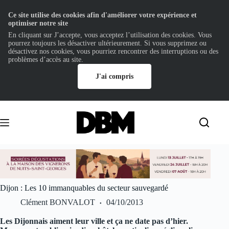
Ce site utilise des cookies afin d'améliorer votre expérience et
optimiser notre site
En cliquant sur J’accepte, vous acceptez l’utilisation des cookies. Vous
pourrez toujours les désactiver ultérieurement. Si vous supprimez ou
désactivez nos cookies, vous pourriez rencontrer des interruptions ou des
problèmes d’accès au site.
J'ai compris
Passer
au
contenu
Dijon : Les 10 immanquables du secteur sauvegardé
Clément BONVALOT
04/10/2013
Les Dijonnais aiment leur ville et ça ne date pas d’hier.