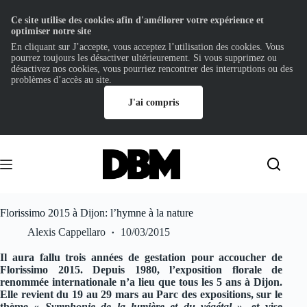
Ce site utilise des cookies afin d'améliorer votre expérience et
optimiser notre site
En cliquant sur J’accepte, vous acceptez l’utilisation des cookies. Vous
pourrez toujours les désactiver ultérieurement. Si vous supprimez ou
désactivez nos cookies, vous pourriez rencontrer des interruptions ou des
problèmes d’accès au site.
J'ai compris
Passer
au
contenu
Florissimo 2015 à Dijon: l’hymne à la nature
Alexis Cappellaro
10/03/2015
Il aura fallu trois années de gestation pour accoucher de
Florissimo 2015. Depuis 1980, l’exposition florale de
renommée internationale n’a lieu que tous les 5 ans à Dijon.
Elle revient du 19 au 29 mars au Parc des expositions, sur le
thème «
Symphonie de la lumière et du végétal
», et vise