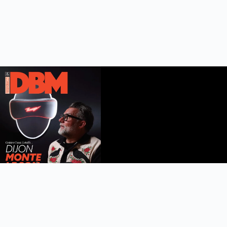
DBM n°112
été 2026
Feuilleter le magazine