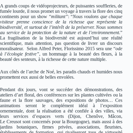
A grands coups de vidéoprojecteurs, de puissantes souffleries, de
fumée lourde, il nous promet un voyage à travers la flore des cinq
continents pour un show “
militant”
: “
Nous voulons que chaque
visiteur prenne conscience de la richesse que représente la
biodiversité, et surtout de l’intérêt de la préserver. Nous sommes
au service de la protection de la nature et de l’environnement
.”
La fragilisation de la biodiversité est aujourd’hui une réalité
scientifique, mais attention, pas question de livrer un discours
moralisateur. Selon Alfred Peter, Florissimo 2015 sera une “
ode
à l’écologie festive”
, un hommage à la beauté des fleurs, à la
beauté des senteurs, à la richesse de cette nature multiple.
Aux côtés de l’arche de Noé, les paradis chauds et humides nous
promettent eux aussi de belles envolées.
Pendant dix jours, vont se succéder des démonstrations, des
ateliers d’art floral, des conférences sur les plantes cultivées ou la
faune et la flore sauvages, des expositions de photos… Ces
animations seront le complément idéal à l’exposition
ornementale, dont la réalisation a été confiée à des villes, via
leurs services d’espaces verts (Dijon, Chenôve, Mâcon,
Le Creusot sont concernés pour la Bourgogne), mais aussi à des
jardins botaniques, firmes privées, associations, fleuristes,
établissements de formation, qui rivaliseront tous de virtuosité