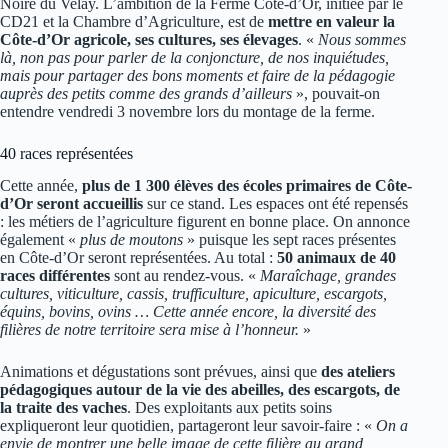
Noire du Velay. L’ambition de la Ferme Côte-d’Or, initiée par le
CD21 et la Chambre d’Agriculture, est de
mettre en valeur la
Côte-d’Or agricole, ses cultures, ses élevages
. «
Nous sommes
là, non pas pour parler de la conjoncture, de nos inquiétudes,
mais pour
partager des bons moments et faire de la pédagogie
auprès des petits comme des grands d’ailleurs
», pouvait-on
entendre vendredi 3 novembre lors du montage de la ferme.
40 races représentées
Cette année,
plus de 1 300 élèves des écoles primaires de Côte-
d’Or seront accueillis
sur ce stand. Les espaces ont été repensés
: les métiers de l’agriculture figurent en bonne place. On annonce
également «
plus de moutons
» puisque les sept races présentes
en Côte-d’Or seront représentées. Au total :
50 animaux de 40
races différentes
sont au rendez-vous. «
Maraîchage, grandes
cultures, viticulture, cassis, trufficulture, apiculture, escargots,
équins, bovins, ovins … Cette année encore, la diversité des
filières de notre territoire sera mise à l’honneur.
»
Animations et dégustations sont prévues, ainsi que
des ateliers
pédagogiques autour de la vie des abeilles, des escargots, de
la traite des vaches
. Des exploitants aux petits soins
expliqueront leur quotidien, partageront leur savoir-faire : «
On a
envie de montrer une belle image de cette filière au grand