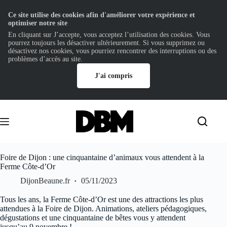
Ce site utilise des cookies afin d'améliorer votre expérience et
optimiser notre site
En cliquant sur J’accepte, vous acceptez l’utilisation des cookies. Vous
pourrez toujours les désactiver ultérieurement. Si vous supprimez ou
désactivez nos cookies, vous pourriez rencontrer des interruptions ou des
problèmes d’accès au site.
J'ai compris
Passer
au
contenu
Foire de Dijon : une cinquantaine d’animaux vous attendent à la
Ferme Côte-d’Or
DijonBeaune.fr
05/11/2023
Tous les ans, la Ferme Côte-d’Or est une des attractions les plus
attendues à la Foire de Dijon. Animations, ateliers pédagogiques,
dégustations et une cinquantaine de bêtes vous y attendent
jusqu’au 9 novembre !