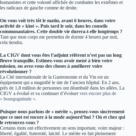
humanistes et cette volonté affichée de combattre les extrêmes et
les radicaux de gauche comme de droite.
On vous voit très tôt le matin, avant 6 heures, dans votre
activité de « kiné ». Puis tard le soir, dans les conseils
communautaires. Cette double vie durera-t-elle longtemps ?
Tant que mon corps me permettra de dormir 4 heures par nuit,
cela tiendra.
La CIGV dont vous êtes l’adjoint référent n’est pas un long
fleuve tranquille. Estimez-vous avoir mené à bien votre
mission, ou avez-vous des choses à améliorer voire
révolutionner ?
La Cité internationale de la Gastronomie et du Vin est un
équipement qui a magnifié le site de l’ancien hôpital. En 2 ans,
près de 1,8 million de personnes ont déambulé dans les allées. La
CIGV a évolué et va continuer d’évoluer
vers encore plus de
« bourgognitude »
.
Puisque nous parlons de « mérite », pensez-vous sincèrement
que ce mot est encore à la mode aujourd’hui ? Où et chez qui
le retrouvez-vous ?
Certains mots ont effectivement un sens important, voire majeur :
liberté, égalité, fraternité, laïcité. Le mérite en fait pleinement