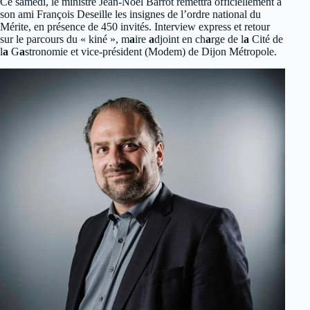
Ce samedi, le ministre Jean-Noël Barrot remettra officiellement à
son ami François Deseille les insignes de l’ordre national du
Mérite, en présence de 450 invités. Interview express et retour
sur le parcours du « kiné », m
a
ire
a
djoint en ch
a
rge de l
a
Cité de
l
a
G
a
stronomie et vice-président (Modem) de Dijon Métropole.