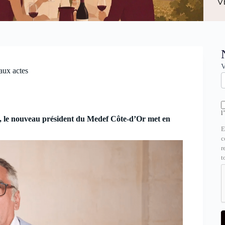
N
V
aux actes
l
, le nouveau président du Medef Côte-d’Or met en
E
c
r
t