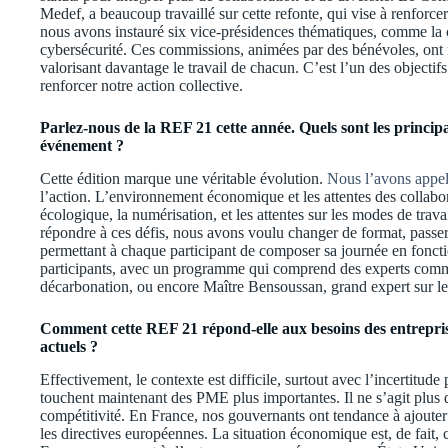
Medef, a beaucoup travaillé sur cette refonte, qui vise à renforcer
nous avons instauré six vice-présidences thématiques, comme la co
cybersécurité. Ces commissions, animées par des bénévoles, ont m
valorisant davantage le travail de chacun. C’est l’un des objectifs
renforcer notre action collective.
Parlez-nous de la REF 21 cette année. Quels sont les princi
événement ?
Cette édition marque une véritable évolution.
Nous l’avons appel
l’action. L’environnement économique et les attentes des collabor
écologique, la numérisation, et les attentes sur les modes de tra
répondre à ces défis, nous avons voulu changer de format, passer d
permettant à chaque participant de composer sa journée en fonct
participants, avec un programme qui comprend des experts comm
décarbonation, ou encore Maître Bensoussan, grand expert sur le
Comment cette REF 21 répond-elle aux besoins des entrepris
actuels ?
Effectivement, le contexte est difficile, surtout avec l’incertitude 
touchent maintenant des PME plus importantes. Il ne s’agit plus d
compétitivité. En France, nos gouvernants ont tendance à ajoute
les directives européennes. La situation économique est, de fait, 