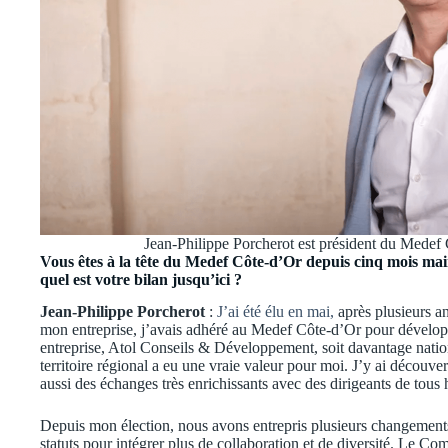
Jean-Philippe Porcherot est président du Medef
Vous êtes à la tête du Medef Côte-d’Or depuis cinq mois main
quel est votre bilan jusqu’ici ?
Jean-Philippe Porcherot
:
J’ai été élu en mai,
après plusieurs an
mon entreprise, j’avais adhéré au Medef Côte-d’Or pour dévelo
entreprise, Atol Conseils & Développement, soit davantage national
territoire régional a eu une vraie valeur pour moi. J’y ai découv
aussi des échanges très enrichissants avec des dirigeants de tou
Depuis mon élection, nous avons entrepris plusieurs changements
statuts pour intégrer plus de collaboration et de diversité. Le C