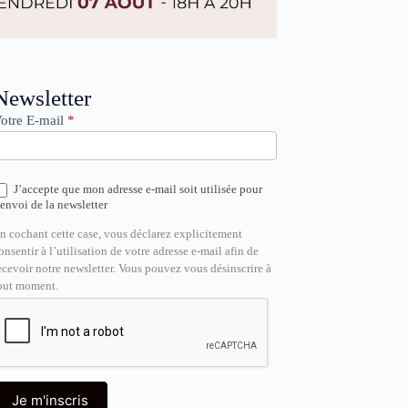
ewsletter
Newsletter
otre E-mail
*
J’accepte que mon adresse e-mail soit utilisée pour
’envoi de la newsletter
n cochant cette case, vous déclarez explicitement
onsentir à l’utilisation de votre adresse e-mail afin de
ecevoir notre newsletter. Vous pouvez vous désinscrire à
out moment.
Je m'inscris