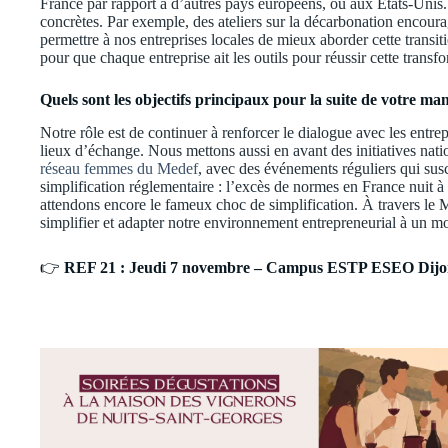
France par rapport à d’autres pays européens, ou aux États-Unis.
concrètes. Par exemple, des ateliers sur la décarbonation encour
permettre à nos entreprises locales de mieux aborder cette transit
pour que chaque entreprise ait les outils pour réussir cette transf
Quels sont les objectifs principaux pour la suite de votre 
Notre rôle est de continuer à renforcer le dialogue avec les entre
lieux d’échange. Nous mettons aussi en avant des initiatives na
réseau femmes du Medef
, avec des événements réguliers qui susc
simplification réglementaire : l’excès de normes en France nuit à 
attendons encore le fameux choc de simplification. À travers le
simplifier et adapter notre environnement entrepreneurial à un m
👉
REF 21 : Jeudi 7 novembre – Campus ESTP ESEO Dijon 