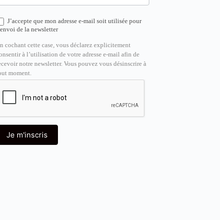
J’accepte que mon adresse e-mail soit utilisée pour
’envoi de la newsletter
n cochant cette case, vous déclarez explicitement
onsentir à l’utilisation de votre adresse e-mail afin de
ecevoir notre newsletter. Vous pouvez vous désinscrire à
out moment.
Je m'inscris