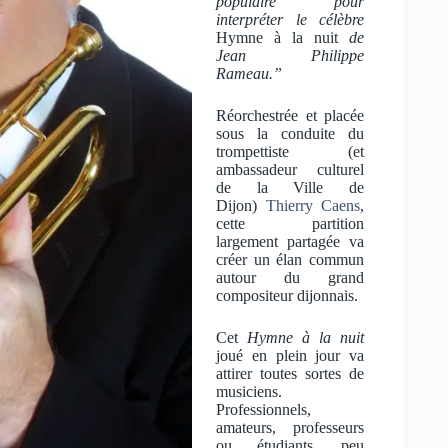
populaire pour
interpréter le célèbre
Hymne à la nuit
de
Jean Philippe
Rameau.”
Réorchestrée et placée
sous la conduite du
trompettiste (et
ambassadeur culturel
de la Ville de
Dijon)
Thierry Caens
,
cette partition
largement partagée va
créer un élan commun
autour du grand
compositeur dijonnais.
Cet
Hymne à la nuit
joué en plein jour va
attirer toutes sortes de
musiciens.
Professionnels,
amateurs, professeurs
ou étudiants, peu