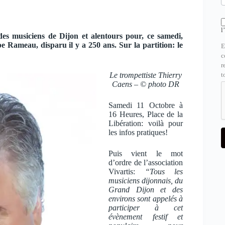
l
es musiciens de Dijon et alentours pour, ce samedi,
Rameau, disparu il y a 250 ans. Sur la partition: le
E
c
r
Le trompettiste Thierry
t
Caens – © photo DR
Samedi 11 Octobre à
16 Heures, Place de la
Libération: voilà pour
les infos pratiques!
Puis vient le mot
d’ordre de l’association
Vivartis:
“Tous les
musiciens dijonnais, du
Grand Dijon et des
environs sont appelés à
participer à cet
évènement festif et