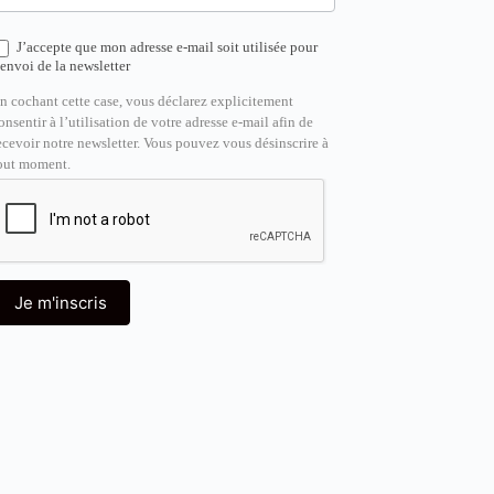
J’accepte que mon adresse e-mail soit utilisée pour
’envoi de la newsletter
n cochant cette case, vous déclarez explicitement
onsentir à l’utilisation de votre adresse e-mail afin de
ecevoir notre newsletter. Vous pouvez vous désinscrire à
out moment.
Je m'inscris