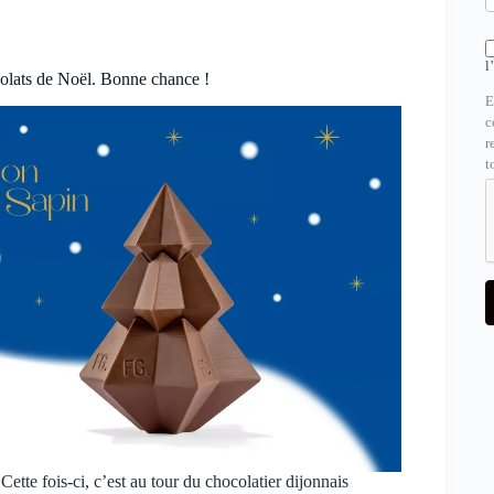
l
colats de Noël. Bonne chance !
E
c
r
t
ette fois-ci, c’est au tour du chocolatier dijonnais