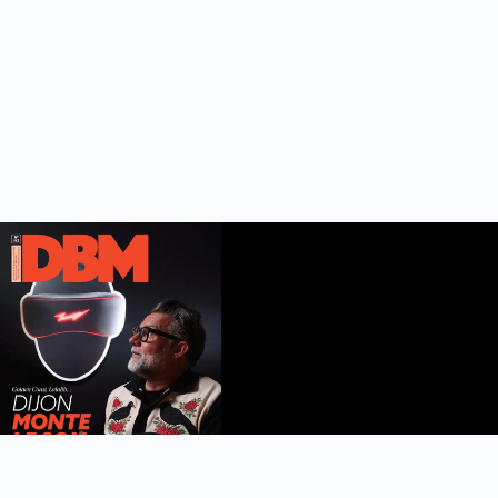
DBM n°112
été 2026