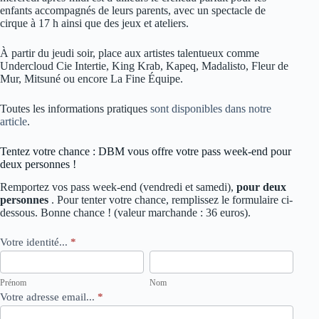
enfants accompagnés de leurs parents, avec un spectacle de
cirque à 17 h ainsi que des jeux et ateliers.
À partir du jeudi soir, place aux artistes talentueux comme
Undercloud Cie Intertie,​ King Krab, Kapeq, Madalisto, Fleur de
Mur, Mitsuné ou encore La Fine Équipe.
Toutes les informations pratiques
sont disponibles dans notre
article
.
Tentez votre chance : DBM vous offre votre pass week-end pour
deux personnes !
Remportez vos pass week-end (vendredi et samedi),
pour deux
personnes
. Pour tenter votre chance, remplissez le formulaire ci-
dessous. Bonne chance ! (valeur marchande : 36 euros).
Concours
Votre identité...
*
Volcan
Prénom
Nom
de
Nuits
Prénom
Nom
Votre adresse email...
*