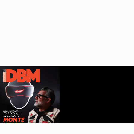
DBM n°112