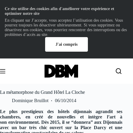
Ce site utilise des cookies afin d'améliorer votre expérience et
optimiser notre site
En cliquant sur J’accepte, vous acceptez l’utilisation des cookies. Vous
pourrez toujours les désactiver ultérieurement. Si vous supprimez ou
désactivez nos cookies, vous pourriez rencontrer des interruptions ou des
problèmes d’accès au site.
J'ai compris
Passer
au
contenu
La métamorphose du Grand Hôtel La Cloche
Dominique Bruillot
06/10/2014
Le plus prestigieux des hôtels dijonnais agrandit ses
chambres, en créé de nouvelles et intègre l’art à
son environnement. Dès 2015, il se “donnera” aux Dijonnais
avec un bar très chic ouvert sur la Place Darcy et une
transformation spectaculaire de ses salons.