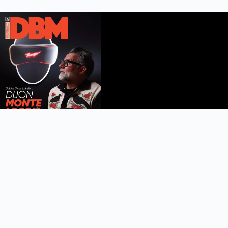
DBM n°112
été 2026
Feuilleter le magazine
Copyright © 2022 DijonBeaune.fr