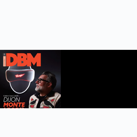
DBM n°112
été 2026
Feuilleter le magazine