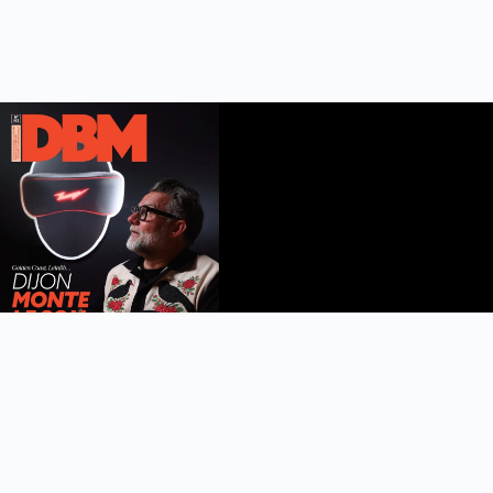
DBM n°112
été 2026
Feuilleter le magazine