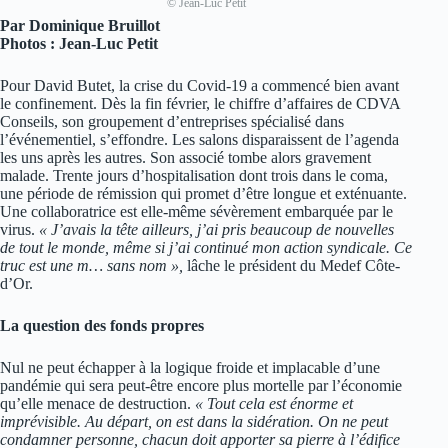
© Jean-Luc Petit
Par Dominique Bruillot
Photos : Jean-Luc Petit
Pour David Butet, la crise du Covid-19 a commencé bien avant
le confinement. Dès la fin février, le chiffre d’affaires de CDVA
Conseils, son groupement d’entreprises spécialisé dans
l’événementiel, s’effondre. Les salons disparaissent de l’agenda
les uns après les autres. Son associé tombe alors gravement
malade. Trente jours d’hospitalisation dont trois dans le coma,
une période de rémission qui promet d’être longue et exténuante.
Une collaboratrice est elle-même sévèrement embarquée par le
virus.
« J’avais la tête ailleurs, j’ai pris beaucoup de nouvelles
de tout le monde, même si j’ai continué mon action syndicale. Ce
truc est une m… sans nom »,
lâche le président du Medef Côte-
d’Or.
La question des fonds propres
Nul ne peut échapper à la logique froide et implacable d’une
pandémie qui sera peut-être encore plus mortelle par l’économie
qu’elle menace de destruction.
« Tout cela est énorme et
imprévisible. Au départ, on est dans la sidération. On ne peut
condamner personne, chacun doit apporter sa pierre à l’édifice