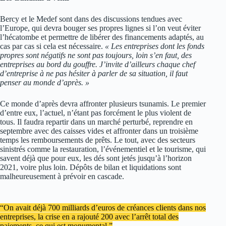
Bercy et le Medef sont dans des discussions tendues avec
l’Europe, qui devra bouger ses propres lignes si l’on veut éviter
l’hécatombe et permettre de libérer des financements adaptés, au
cas par cas si cela est nécessaire.
« Les entreprises dont les fonds
propres sont négatifs ne sont pas toujours, loin s’en faut, des
entreprises au bord du gouffre. J’invite d’ailleurs chaque chef
d’entreprise à ne pas hésiter à parler de sa situation, il faut
penser au monde d’après. »
Ce monde d’après devra affronter plusieurs tsunamis. Le premier
d’entre eux, l’actuel, n’étant pas forcément le plus violent de
tous. Il faudra repartir dans un marché perturbé, reprendre en
septembre avec des caisses vides et affronter dans un troisième
temps les remboursements de prêts. Le tout, avec des secteurs
sinistrés comme la restauration, l’événementiel et le tourisme, qui
savent déjà que pour eux, les dés sont jetés jusqu’à l’horizon
2021, voire plus loin. Dépôts de bilan et liquidations sont
malheureusement à prévoir en cascade.
“On avait déjà 700 milliards d’euros de créances clients dans nos
entreprises, la crise en a rajouté 200 avec l’arrêt total des
paiements, ce qui est monumental.”