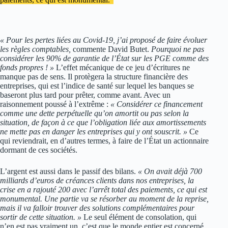
« Pour les pertes liées au Covid-19, j’ai proposé de faire évoluer
les règles comptables,
commente David Butet.
Pourquoi ne pas
considérer les 90% de garantie de l’État sur les PGE comme des
fonds propres ! »
L’effet mécanique de ce jeu d’écritures ne
manque pas de sens. Il protègera la structure financière des
entreprises, qui est l’indice de santé sur lequel les banques se
baseront plus tard pour prêter, comme avant. Avec un
raisonnement poussé à l’extrême :
« Considérer ce financement
comme une dette perpétuelle qu’on amortit ou pas selon la
situation, de façon à ce que l’obligation liée aux amortissements
ne mette pas en danger les entreprises qui y ont souscrit. »
Ce
qui reviendrait, en d’autres termes, à faire de l’État un actionnaire
dormant de ces sociétés.
L’argent est aussi dans le passif des bilans.
« On avait déjà 700
milliards d’euros de créances clients dans nos entreprises, la
crise en a rajouté 200 avec l’arrêt total des paiements, ce qui est
monumental. Une partie va se résorber au moment de la reprise,
mais il va falloir trouver des solutions complémentaires pour
sortir de cette situation. »
Le seul élément de consolation, qui
n’en est pas vraiment un, c’est que le monde entier est concerné,